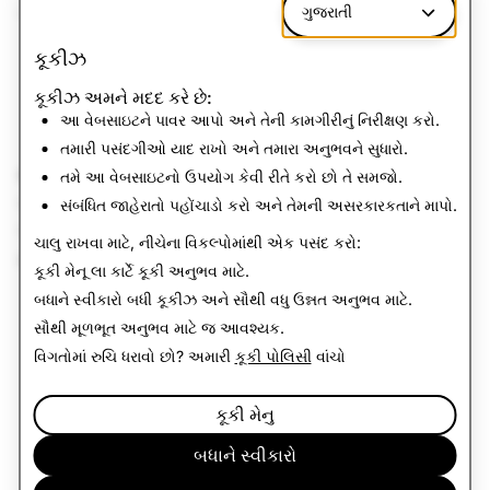
— ઇવાન
ગુજરાતી
કૂકીઝ
સમાચાર પર પાછા જાઓ
કૂકીઝ અમને મદદ કરે છે:
આ વેબસાઇટને પાવર આપો અને તેની કામગીરીનું નિરીક્ષણ કરો.
તમારી પસંદગીઓ યાદ રાખો અને તમારા અનુભવને સુધારો.
સંપર્કમાં રહો
તમે આ વેબસાઇટનો ઉપયોગ કેવી રીતે કરો છો તે સમજો.
પ્રેસ વિનંતીઓ માટે, ઇ
મેઇલ કરો
press@snap.com
.
સંબંધિત જાહેરાતો પહોંચાડો કરો અને તેમની અસરકારકતાને માપો.
અન્ય તમામ પૂછપરછ માટે, કૃપા કરીને અમારી
સપોર્ટ સાઇટની
ચાલુ રાખવા માટે, નીચેના વિકલ્પોમાંથી એક પસંદ કરો:
મુલાકાત લો.
કૂકી મેનૂ
લા કાર્ટે કૂકી અનુભવ માટે.
બધાને સ્વીકારો
બધી કૂકીઝ અને સૌથી વધુ ઉન્નત અનુભવ માટે.
સૌથી મૂળભૂત અનુભવ માટે
જ આવશ્યક
.
વિગતોમાં રુચિ ધરાવો છો? અમારી
કૂકી પોલિસી
વાંચો
કૂકી મેનુ
બધાને સ્વીકારો