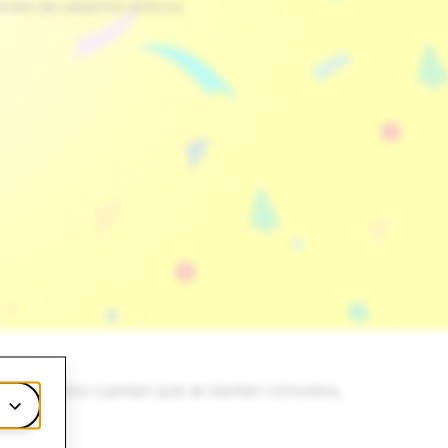
ones de usuarios activos
pchatters nos cuentan que se sienten cómodos,