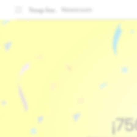
Newsroom
¡75