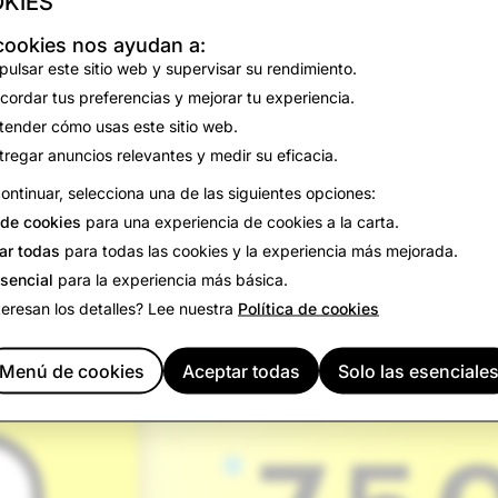
KIES
 hito de
más de 750 millones de usuarios activos mensual
cookies nos ayudan a:
redes sociales, una forma de comunicarse con amigos y famil
pulsar este sitio web y supervisar su rendimiento.
dad aumentada, el Mapa de Snaps, las Historias, Spotlight y 
cordar tus preferencias y mejorar tu experiencia.
o servicio.
tender cómo usas este sitio web.
tregar anuncios relevantes y medir su eficacia.
ontinuar, selecciona una de las siguientes opciones:
de cookies
para una experiencia de cookies a la carta.
ar todas
para todas las cookies y la experiencia más mejorada.
esencial
para la experiencia más básica.
teresan los detalles? Lee nuestra
Política de cookies
Menú de cookies
Aceptar todas
Solo las esenciale