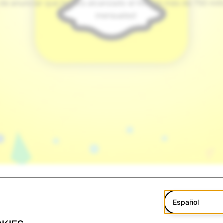
e anunciar que hemos alcanzado el hito de más de 750 mill
mensuales!
 las relaciones con amigos, familiares y el mundo. Los Sna
Español
o.