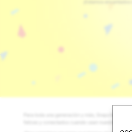
¡Estamos encantados d
Para toda una generación y más, Snapchat mejora
felices y conectados cuando usan nuestro servici