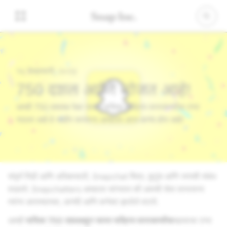
१६ फेब्रुवारी, २०२३
750 दशलक्ष आणि मोजत आहे!
आम्ही 750 दशलक्ष पेक्षा जास्त मासिक सक्रिय वापरकर्त्यांचा टप्पा
गाठला आहे हे जाहीर करताना आम्हाला आज आनंद होत आहे!
संपूर्ण पिढी आणि अधिकसाठी, Snapchat मित्र, कुटुंब आणि जगाशी संबंध
वाढवते. Snapchatters आम्हाला सांगतात की आमची सेवा वापरताना
त्यांना आरामदायक, आनंदी आणि कनेक्ट झालेले वाटते.
आम्ही
मासिक 750 दशलक्षहून जास्त सक्रिय वापरकर्त्यांचा
महत्वाचा टप्पा