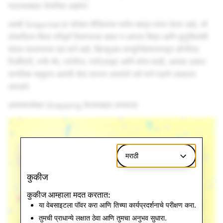
गाठल्याबद्दल रोमांचित आहोत!
आम्ही Snapchat हा सोशल मीडियाचा पर्याय म्हणून तयार केला आहे, जो
लोकप्रिय किंवा परिपूर्ण दिसण्याचा दबाव न आणता मित्र आणि कुटुंबियांशी
संवाद साधण्याचा एक मार्ग आहे. व्हिज्युअल कम्युनिकेशनपासून ऑग्मेंटेड
रिअ‍ॅलिटी, स्नॅप मॅप, स्टोरीज, स्पॉटलाइट आणि बरेच काही, आमचा उत्कट
जागतिक समुदाय आमची सेवा वापरत असलेले सर्व मार्ग पाहणे आम्हाला
आवडते.
आमच्यासोबत Snapping केल्याबद्दल धन्यवाद!
मराठी
कुकीज
कुकीज आम्हाला मदत करतात:
या वेबसाइटला पॉवर करा आणि तिच्या कार्यप्रदर्शनाचे परीक्षण करा.
तुमची प्राधान्ये लक्षात ठेवा आणि तुमचा अनुभव सुधारा.