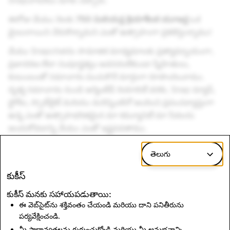
Snapచాటర్‌లు మాకు చెప్పారు.
ఈరోజు మేము నెలకు
750 మిలియన్ల క్రియాశీలక యూజర్ల
ఒక
మైలురాయిని చేరుకొన్నామని ఎంతో ఉత్సాహంగా ప్రకటిస్తున్నాము!
మేము Snapchatను సామాజిక మాధ్యమాలకు ప్రత్యామ్నాయంగా,
ప్రజాదరణ లేదా సంపూర్ణత్వం అవసరంలేకుండా స్నేహితులు,
కుటుంబంతో సమాచారం పంచుకొనే మార్గంగా రూపొందించాము.
దృశ్య సమాచారం నుండి ఆగ్మెంటేడ్ రియాలిటీ వరకు, Snap మ్యాప్,
స్టోరీల, స్పాట్‌లైట్ మరియు మరెన్నింటినో అందించి ప్రపంచవ్యాప్తంగా
ఉన్న ఎంతో ఉత్సాహభరితమైన మా కమ్యూనిటీ మా సేవలను
అందుకోవడాన్ని మేము ఎంతో ఇష్టపడతాము.
మాతో Snapping చేసినందుకు ధన్యవాదాలు!
తెలుగు
కుకీస్
కుకీస్ మనకు సహాయపడుతాయి:
ఈ వెబ్‌సైట్‌ను శక్తివంతం చేయండి మరియు దాని పనితీరును
పర్యవేక్షించండి.
మీ ప్రాధాన్యతలను గుర్తుంచుకోండి మరియు మీ అనుభవాన్ని