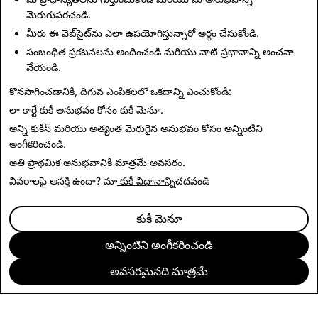
మెరుగుపరచండి.
మీరు ఈ వెబ్‌సైట్‌ను ఎలా ఉపయోగిస్తున్నారో అర్థం చేసుకోండి.
సంబంధిత ప్రకటనలను అందించండి మరియు వాటి ప్రభావాన్ని అంచనా
వేయండి.
కొనసాగించడానికి, దిగువ ఎంపికలలో ఒకదాన్ని ఎంచుకోండి:
వార్తలకు తిరిగి వెల్దాం
లా కార్టే కుకీ అనుభవం కోసం
కుకీ మెనూ
.
అన్ని కుకీస్ మరియు అత్యంత మెరుగైన అనుభవం కోసం
అన్నింటిని
అంగీకరించండి
.
అతి ప్రాథమిక అనుభవానికి
మాత్రమే అవసరం
.
వివరాలపై ఆసక్తి ఉందా? మా
కుకీ విధానాన్ని
చదవండి
కుకీ మెనూ
అన్నింటిని అంగీకరించండి
అవసరమైనది మాత్రమే
సంస్థ