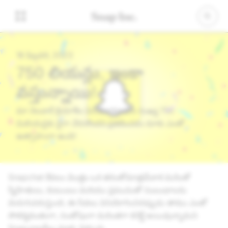
16 ఫిబ్రవరి, 2023
750 మిలియన్లు, ఇంకా
వస్తున్నాయి!
మా నెలవారీ క్రియాశీల వినియోగదారుల సంఖ్య 750
మిలియన్లకు పైగా చేరుకొందని ప్రకటించడం మాకు ఎంతో
ఉత్సాహంగా ఉంది!
Snapchat కేవలం మొత్తం ఒక తరంతోమాత్రమేకాక మరెంతో
స్నేహితులు, కుటుంబం మరియు ప్రపంచంతో సంబంధాలను
మెరుగుపరుస్తుంది. ఈ సేవలు వినియోగించినప్పుడు తాము ఎంతో
సౌకర్యవంతంగా, సంతోషంగా మరింతగా కనెక్ట్ అయివున్నామని