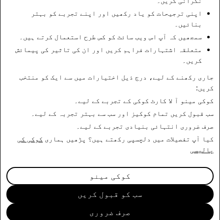
نگرانی کریں۔
اپنی ترجیحات کو یاد رکھیں اور اپنے تجربے کو بہتر
بنائیں۔
سمجھیں کہ آپ اس ویب سائٹ کو کس طرح استعمال کرتے ہیں۔
متعلقہ اشتہارات فراہم کریں اور ان کی تاثیر کی پیمائش
کریں۔
جاری رکھنے کے لیے، درج ذیل اختیارات میں سے ایک کو منتخب
کریں:
خبروں کی طرف واپس جائیں
کوکی مینو
آ لا کارٹ کوکی کے تجربے کے لیے۔
سب قبول کریں
تمام کوکیز اور سب سے بہتر تجربہ کے لیے۔
صرف ضروری
انتہائی بنیادی تجربے کے لیے۔
کیا آپ تفصیلات میں دلچسپی رکھتے ہیں؟ پڑھیں ہماری
کوکی کی
پالیسی
کوکی مینو
سب کو قبول کریں
صرف ضروری