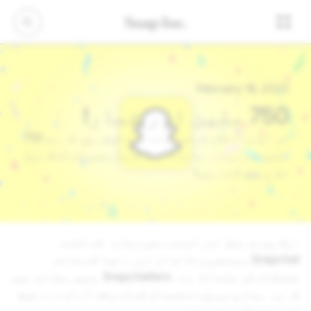
February 16, 2023
750 ملین اور شمار!
ہم آج یہ اعلان کرتے ہوئے بہت خوش ہیں کہ ہم 750
ملین سے زیادہ ماہانہ فعال صارفین کے سنگ میل
تک پہنچ گئے ہیں!
ایک پوری نسل اور اس سے بھی زیادہ کے لئے،
Snapchat دوستوں، خاندان اور دنیا کے ساتھ
تعلقات کو بڑھاتا ہے۔ Snapchatters ہمیں بتاتے ہیں
کہ وہ ہماری سروس استعمال کرتے وقت آرام دہ، خوش