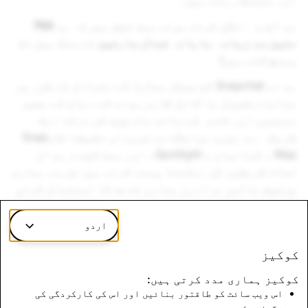
اور منسلک رہتے ہیں۔
ہم آج یہ اعلان کرتے ہوئے بہت خوش ہیں کہ ہم
750
ملین سے زیادہ ماہانہ فعال صارفین
کے سنگ میل تک
پہنچ گئے ہیں!
ہم نے Snapchat کو سوشل میڈیا کے متبادل کے طور پر
بنایا،مقبول یا کامل ظاہر ہونے کے دباؤ کے بغیر
دوستوں اور کنبہ کے ساتھ بات چیت کرنے کا ایک
طریقہ ہے. بصری مواصلات سے فروزاں حقیقت تک،Snap
Map ، کہانیاں ، Spotlight، اور بہت کچھ ، ہم ان
تمام طریقوں کو دیکھنا پسند کرتے ہیں جن سے ہماری
پرجوش عالمی برادری ہماری خدمت کا استعمال کرتی
ہے۔
اردو
ہمارے ساتھ Snapping کے لئے شکریہ!
کوکیز
کوکیز ہماری مدد کرتی ہیں:
اس ویب سائٹ کو طاقتور بنائیں اور اس کی کارکردگی کی