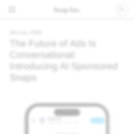
28 ஏப்ரல், 2026
The Future of Ads Is
Conversational:
Introducing AI Sponsored
Snaps