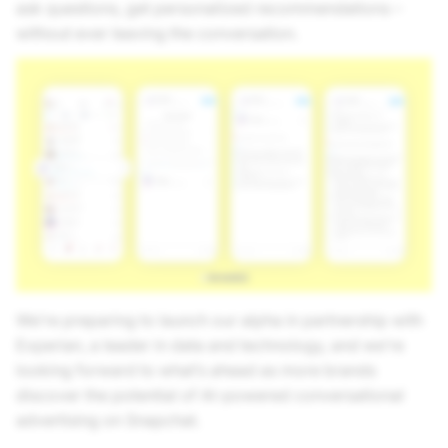
ask questions, get personalized recommendations –
without ever leaving the conversation.
We’re preparing to launch our alpha in partnership with
Experian, a leader in data and technology, and we’re
looking forward to what’s ahead as more brands
discover the potential of AI-powered conversational
advertising on Snapchat.