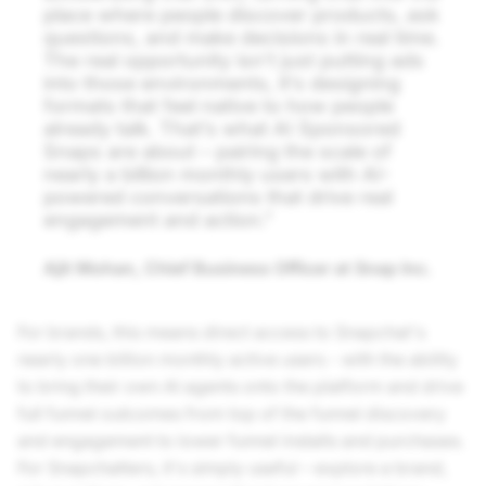
place where people discover products, ask
questions, and make decisions in real time.
The real opportunity isn’t just putting ads
into those environments, it’s designing
formats that feel native to how people
already talk. That’s what AI Sponsored
Snaps are about – pairing the scale of
nearly a billion monthly users with AI-
powered conversations that drive real
engagement and action."
Ajit Mohan, Chief Business Officer at
Snap Inc.
For brands, this means direct access to Snapchat's
nearly one billion monthly active users - with the ability
to bring their own AI agents onto the platform and drive
full funnel outcomes from top of the funnel discovery
and engagement to lower funnel installs and purchases.
For Snapchatters, it's simply useful – explore a brand,