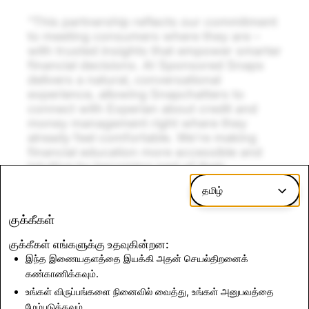
“This partnership reflects our commitment
to meeting consumers where they are –
with trusted insights that empower smarter
financial decisions. AI Sponsored Snaps
delivers a natural, conversational
experience, allowing Snapchatters to
connect with Experian about credit and
money management right where they
already feel comfortable. We’re making
financial education more accessible and
intuitive by becoming part of their
everyday conversations.”
தமிழ்
Steve Hartmann, Head of Integrated Marketing
குக்கீகள்
at Experian
குக்கீகள் எங்களுக்கு உதவுகின்றன:
இந்த இணையதளத்தை இயக்கி அதன் செயல்திறனைக்
கண்காணிக்கவும்.
உங்கள் விருப்பங்களை நினைவில் வைத்து, உங்கள் அனுபவத்தை
செய்திகளுக்குத் திரும்புக
மேம்படுத்தவும்.