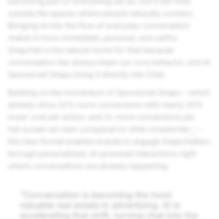
becoming part of everything we do, but it still lives
outside the spaces where people naturally connect.
Bringing AI into the flow of everyday conversation
makes it more immediate, personal, and useful.
Snapchat is the natural home for that because
conversation has always been our core behavior, and AI
Sponsored Snaps bring it directly into Chat.
Building on the momentum of Sponsored Snaps – which
already drive 22% more conversions with nearly 20%
lower cost per action, and 2x more conversions per
full-screen ad view compared to other inventories
–
3
this new format enables brands to engage Snapchatters
through personalized, AI-powered interactions right
where conversations are already happening.
"
Conversation is becoming the most
valuable real estate in advertising. AI is
accelerating that shift, turning chat into the