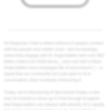
On Snapchat, Chat is where millions of people connect
with the people who matter most – and increasingly,
where they engage with AI. Snapchatters sent over 950
billion chats in Q1 2026 alone,
and over half a billion
1
Snapchatters have messaged My AI since launch
– a
2
signal that our community isn't just open to AI in
conversation, they're already embracing it.
Today, we’re introducing AI Sponsored Snaps, a new
way for brands to show up in Chat through AI agents
that Snapchatters can interact with directly. AI is rapidly