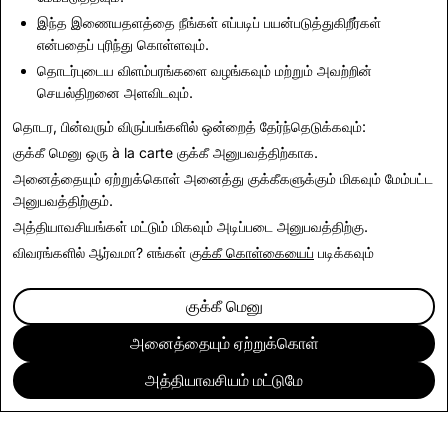
இந்த இணையதளத்தை நீங்கள் எப்படிப் பயன்படுத்துகிறீர்கள்
என்பதைப் புரிந்து கொள்ளவும்.
தொடர்பு கொள்ளுங்கள்
தொடர்புடைய விளம்பரங்களை வழங்கவும் மற்றும் அவற்றின்
பத்திரிகை கோரிக்கைகளுக்கு, இ
மெயில் செய்யவும்
செயல்திறனை அளவிடவும்.
press@snap.com
.
தொடர, பின்வரும் விருப்பங்களில் ஒன்றைத் தேர்ந்தெடுக்கவும்:
மற்ற அனைத்து விசாரணைகளுக்கும், எங்கள்
ஆதரவு
குக்கீ மெனு
ஒரு à la carte குக்கீ அனுபவத்திற்காக.
தளத்தைப்
பார்வையிடவும்.
அனைத்தையும் ஏற்றுக்கொள்
அனைத்து குக்கீகளுக்கும் மிகவும் மேம்பட்ட
அனுபவத்திற்கும்.
அத்தியாவசியங்கள் மட்டும்
மிகவும் அடிப்படை அனுபவத்திற்கு.
விவரங்களில் ஆர்வமா? எங்கள்
குக்கீ கொள்கையைப்
படிக்கவும்
குக்கீ மெனு
அனைத்தையும் ஏற்றுக்கொள்
அத்தியாவசியம் மட்டுமே
நிறுவனம்