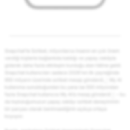
Snapchat’te Sohbet, milyonlarca insanın en çok önem
verdiği kişilerle bağlantıda kaldığı ve yapay zekâyla
giderek daha fazla etkileşim kurduğu alan hâline geldi.
Snapchat kullanıcıları sadece 2026’nın ilk çeyreğinde
950 milyarın üzerinde sohbet mesajı gönderdi,
My AI
1
kullanıma sunulduğundan bu yana ise 500 milyondan
fazla Snapchat kullanıcısı My AI’a mesaj gönderdi
– bu
2
da topluluğumuzun yapay zekâyı sohbet deneyiminin
bir parçası olarak benimsediğinin açıkça ortaya
koyuyor.