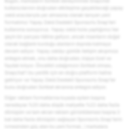
Bugün, markaların Sohbet deneyiminde Snapchat
kullanıcılarının doğrudan etkileşime geçebileceği yapay
zekâ aracılarıyla yer almasına olanak tanıyan yeni
formatımız Yapay Zekâ Destekli Sponsorlu Snap’leri
kullanıma sunuyoruz. Yapay zekâ hızla yaptığımız her
şeyin bir parçası hâline geliyor, ancak insanların doğal
olarak bağlantı kurduğu alanların dışında kalmaya
devam ediyor. Yapay zekâyı günlük iletişim akışımıza
entegre etmek, onu daha doğrudan, kişiye özel ve
faydalı kılıyor. Öncelikli odağımızın Sohbet olması,
Snapchat'i bu yenilik için en doğru platform haline
getiriyor ve Yapay Zekâ Destekli Sponsorlu Snap’ler
bunu doğrudan Sohbet ekranına entegre ediyor.
Diğer reklam formatlarına kıyasla eylem başına
neredeyse %20 daha düşük maliyetle %22 daha fazla
dönüşüm ve tam ekran reklam görüntülemesi başına 2
kat daha fazla dönüşüm sağlayan Sponsorlu Snap'lerin
ivmesinden güç alan bu yeni format,
markalara
3