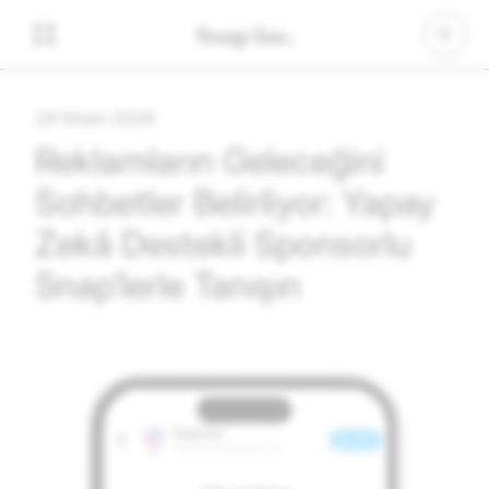
28 Nisan 2026
Reklamların Geleceğini
Sohbetler Belirliyor: Yapay
Zekâ Destekli Sponsorlu
Snap’lerle Tanışın