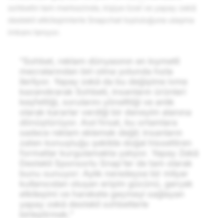
sohbetin tam merkezinde, kişiye özel ve yapay zekâ
destekli etkileşimlerle Snapchat topluluğuna ulaşma
imkanı tanıyor.
“Sohbet, reklam dünyasının en kıymetli
mecralarından biri olma yolunda hızla
ilerliyor. Yapay zekâ da bu değişime ivme
kazandırarak Sohbeti, insanların ürünleri
keşfettiği, sorularını yönelttiği ve anlık
olarak kararlar verdiği bir deneyim alanına
dönüştürüyor. Asıl fırsat, bu ortamlara
sadece reklam eklemek değil; insanların
zaten konuştuğu şekilde doğal hissettiren
formatlar kurgulamakta yatıyor. Yapay Zekâ
Destekli Sponsorlu Snap’ler de tam olarak
bunu sunuyor: Aylık neredeyse bir milyar
kullanıcıdan oluşan erişim gücünü, gerçek
etkileşimi ve harekete geçmeyi sağlayan
yapay zekâ destekli sohbetlerle
birleştirmek.”