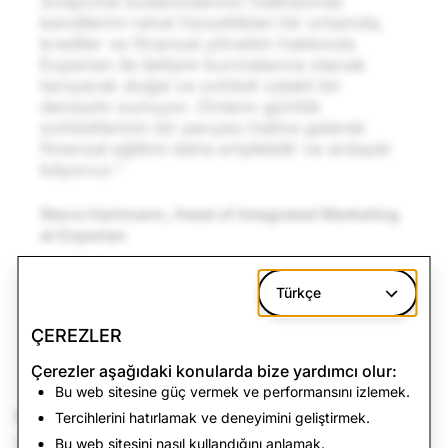
Snapchat kullanıcılarının halihazırda
kendilerini rahat hissettikleri bir ortamda,
krediler ve finansal yönetim hakkında
Experian ile iletişim kurmalarına olanak
tanıyarak doğal ve sohbet odaklı bir
deneyim sunuyor. Onların günlük
sohbetlerinin bir parçası haline gelerek
finansal eğitimi daha erişilebilir ve anlaşılır
kılıyoruz."
Steve Hartmann, Head of Integrated Marketing
at Experian
Türkçe
Haberlere geri dön
ÇEREZLER
Çerezler aşağıdaki konularda bize yardımcı olur:
Bu web sitesine güç vermek ve performansını izlemek.
Bize Ulaşın
Tercihlerini hatırlamak ve deneyimini geliştirmek.
Basın talepleri için
press@snap.com
adresine e-posta
Bu web sitesini nasıl kullandığını anlamak.