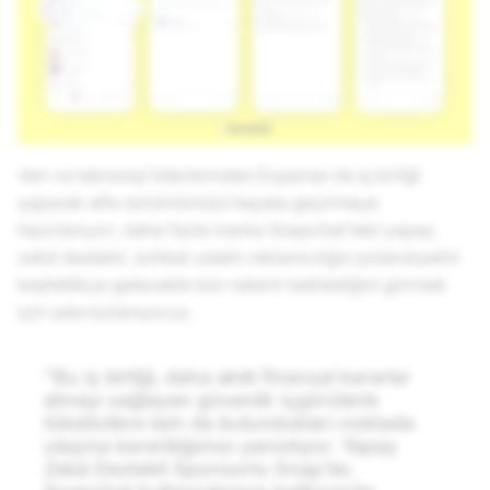
Veri ve teknoloji liderlerinden Experian ile iş birliği
yaparak alfa sürümümüzü hayata geçirmeye
hazırlanıyor; daha fazla marka Snapchat'teki yapay
zekâ destekli, sohbet odaklı reklamcılığın potansiyelini
keşfettikçe gelecekte bizi nelerin beklediğini görmek
için sabırsızlanıyoruz.
"Bu iş birliği, daha akıllı finansal kararlar
almayı sağlayan güvenilir içgörülerle
tüketicilere tam da bulundukları noktada
ulaşma kararlılığımızı yansıtıyor. Yapay
Zekâ Destekli Sponsorlu Snap'ler,