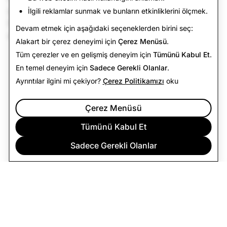
gönderin.
İlgili reklamlar sunmak ve bunların etkinliklerini ölçmek.
Diğer tüm sorularınız için lütfen
Destek sitemizi
ziyaret
Devam etmek için aşağıdaki seçeneklerden birini seç:
edin.
Alakart bir çerez deneyimi için
Çerez Menüsü
.
Tüm çerezler ve en gelişmiş deneyim için
Tümünü Kabul Et
.
En temel deneyim için
Sadece Gerekli Olanlar
.
Ayrıntılar ilgini mi çekiyor?
Çerez Politikamızı
oku
Çerez Menüsü
Tümünü Kabul Et
Sadece Gerekli Olanlar
ŞIRKET
TOPLULUK
REKLAM
YASAL
GIZLILIK POLITIKASI