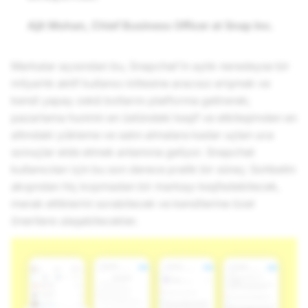
Ajit Mohan, Chief Business Officer at
Snap Inc.
Markalar açısından bu, Snapchat'in aylık neredeyse bir
milyarlık aktif kullanıcı kitlesine aracısız erişmek ve
kendi yapay zekâ botlarını platforma getirerek;
pazarlama huninin en üstündeki keşif ve etkileşimden en
altındaki yükleme ve satın almalara kadar uçtan uca
sonuçlar elde etmek anlamına geliyor. Snapchat
kullanıcıları için bu son derece pratik bir süreç: Sohbetin
akışından hiç kopmadan bir markayı keşfedebilecek,
merak ettiklerini sorabilecek ve kendilerine özel
önerilere ulaşabilecekler.