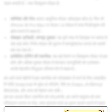
सक्षम बनाती है। नया डिफ्यूजन मॉडल है:
कॉम्पैक्ट और तेज:
हमारा आधुनिक मॉडल अपेक्षाकृत छोटा है, फिर भी
iPhone 16 Pro Max पर केवल 1.4 सेकंड में उच्च रिज़ॉल्यूशन की
इमेज बनाने में सक्षम है।
मोबाइल-फ्रेंडली, कम्प्यूट कुशल:
यह पूरी तरह से डिवाइस पर चलता है
और बड़े सर्वर-निर्भर मॉडल की तुलना में कम्प्यूटेशनल लागत को काफी
कम कर देता है।
इनोवेटिव ट्रेनिंग की तकनीक:
यह बड़े पैमाने पर डिफ़्यूजन मॉडल से इस
छोटे और अधिक कुशल मॉडल में शानदार प्रस्तुतियों को ट्रांसफर
करके बेहतरीन विज़ुअल परिणाम देने में सक्षम है।
हम आने वाले महीनों में इस तकनीक को प्रोडक्शन में लाने के लिए उत्साहित
हैं ताकि Snapchat के कुछ AI फीचर्स, जैसे AI Snaps, AI Bitmoji
बैकग्राउंड, और अन्य को बेहतर बना सकें।
इस इन-हाउस बिल्ट तकनीक को लागू करके, हम अपने समुदाय को कम
परिचालन लागत पर तेज़, उच्च गुणवत्ता वाले AI टूल्स प्रदान करने में सक्षम
हो पाएँगे।