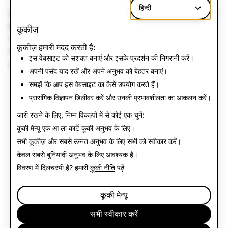
हिन्दी
Snap का मॉडल ऑप्टिमाइज़ेशन और दक्षता में रिसर्च उत्कृष्टता का एक लंबा
इतिहास रहा है। हम उद्योग जगत के इनोवेशन से प्रेरित हैं जो AI टूल्स को
कूकीज़
अधिक कुशल, किफायती और सुलभ बना रहा है और हम इनोवेशन की तीव्र
कूकीज़ हमारी मदद करती हैं:
गति में योगदान जारी रखने के लिए तत्पर हैं, खास तौर से मोबाइल फर्स्ट
इस वेबसाइट को सशक्त बनाएं और इसके प्रदर्शन की निगरानी करें।
अनुभवों के लिए।
अपनी पसंद याद रखें और अपने अनुभव को बेहतर बनाएं।
समझें कि आप इस वेबसाइट का कैसे उपयोग करते हैं।
प्रासंगिक विज्ञापन डिलीवर करें और उनकी प्रभावशीलता का आकलन करें।
न्यूज़ पर वापस जाएं
जारी रखने के लिए, निम्न विकल्पों में से कोई एक चुनें:
कूकी मेन्यू
एक आ ला कार्टे कूकी अनुभव के लिए।
सभी कूकीज़ और सबसे उन्नत अनुभव के लिए
सभी को स्वीकार करें
।
केवल
सबसे बुनियादी अनुभव के लिए आवश्यक है।
विवरण में दिलचस्पी है? हमारी
कूकी नीति
पढ़ें
कूकी मेन्यू
सभी स्वीकार करें