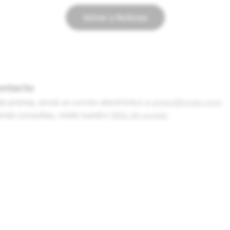
Volver a Noticias
ontacto
de prensa, enviá un correo electrónico a
press@snap.com
.
más consultas, visitá nuestro
Sitio de ayuda
.