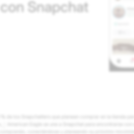
a con Snapchat
5 %
de los Snapchatters que planean comprar en la tienda para
,
American Eagle se une a Snapchat para encontrarse con 
1
 comprando, conectándose y planeando su próximo movimien