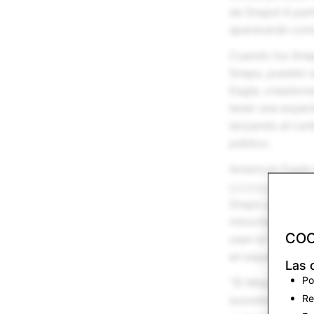
de Snaps! A par
aparecerán com
Cuando los Snap
Snaps, pueden s
Eagle, creadores
tener una exper
lanzando el Lent
público.
American Eagle 
promocionados
Snaps y ayuda a
minoristas, esto
COO
usan el Mapa de
en espacios físi
Las 
Po
"El Mapa de Sna
Re
sucediendo a su 