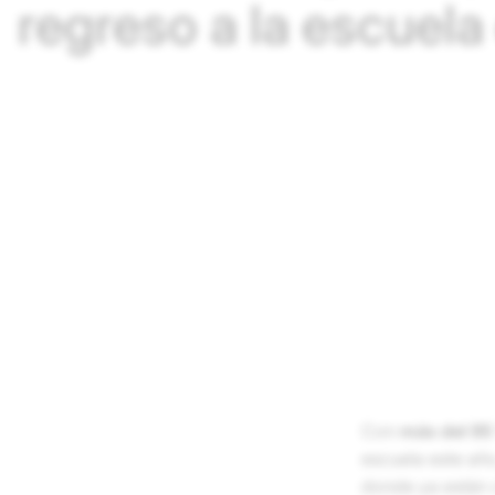
regreso a la escuel
Con
más del 9
escuela este año
donde ya están