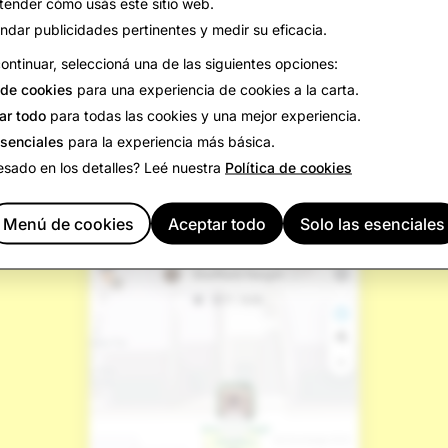
tender cómo usás este sitio web.
en una de las plataformas más poderosas para el descubrim
res promocionados, estamos encantados de ayudar a marc
indar publicidades pertinentes y medir su eficacia.
a aparecer tanto en momentos cotidianos como en eventos
ontinuar, seleccioná una de las siguientes opciones:
s de regreso a la escuela, y trasnformar el descubrimiento l
de cookies
para una experiencia de cookies a la carta.
.
—
Crystal Alexander, Gerente sénior, Socio de cliente,
Sna
ar todo
para todas las cookies y una mejor experiencia.
esenciales
para la experiencia más básica.
esado en los detalles? Leé nuestra
Política de cookies
Menú de cookies
Aceptar todo
Solo las esenciales