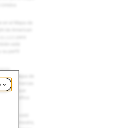
s Unidos
e en el Mapa de
ght de American
ae.com
para
mbién está
 su perfil
gares
és en el Mapa de
 Para las marcas
)
pchatters que
tar el tráfico
er lo que está
último trimestre,