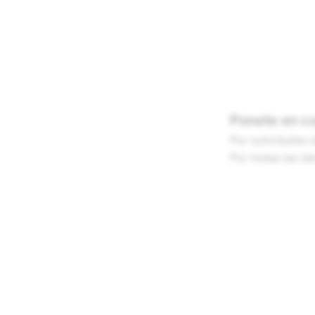
Ponete en c
Por solicitudes 
Por todas las de