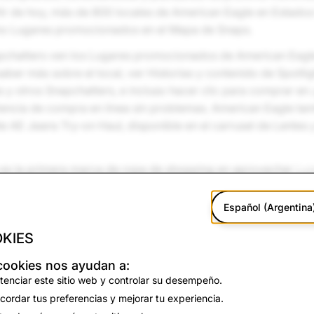
tir de hoy, más de 800 locales de American Eagle en Estado
o Lugares promocionados en el Mapa de Snaps.
chatters ven los Lugares promocionados de American Eagl
aber más sobre el local, ver Historias y contenido de Spotli
 y otros Snapchatters, e incluso hacer clic para comprar en
iencia de compra en línea sin problemas. American Eagle ta
e AE Jeans Try-on Haul, disponible en el carrusel de Lentes y
es la primera marca de ropa de shopping en aprovechar
Lu
, un nuevo formato publicitario que destaca lugares de inter
 nuestra comunidad a descubrir nuevos lugares para visitar.
Español (Argentina
 ofrece una forma única de llegar a los 400 millones de Sna
KIES
 Snaps mensualmente, generar lealtad hacia la marca y aumen
cos.
2
cookies nos ayudan a:
tenciar este sitio web y controlar su desempeño.
ps es el lugar a donde van millones de Snapchatters para v
cordar tus preferencias y mejorar tu experiencia.
alrededor. Con más de 40 mil millones de aperturas solo el 