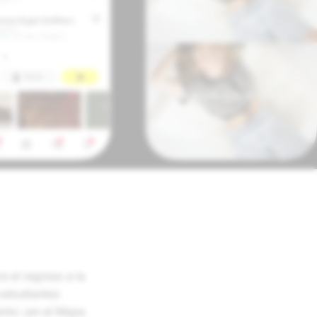
 el regreso a la
estudiantes
to: ¡en el Mapa