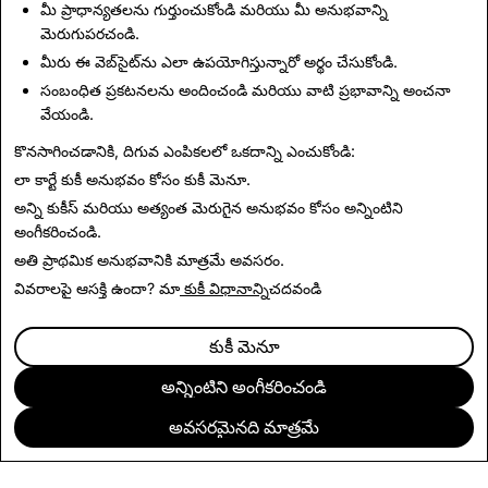
మీ ప్రాధాన్యతలను గుర్తుంచుకోండి మరియు మీ అనుభవాన్ని
వార్తలకు తిరిగి వెల్దాం
మెరుగుపరచండి.
మీరు ఈ వెబ్‌సైట్‌ను ఎలా ఉపయోగిస్తున్నారో అర్థం చేసుకోండి.
సంబంధిత ప్రకటనలను అందించండి మరియు వాటి ప్రభావాన్ని అంచనా
సంప్రదించండి
వేయండి.
ప్రెస్ అభ్యర్థనల కోసం, ఇ
మెయిల్
press@snap.com
.
కొనసాగించడానికి, దిగువ ఎంపికలలో ఒకదాన్ని ఎంచుకోండి:
అన్ని ఇతర విచారణల కోసం, దయచేసి మా
మద్దతు
లా కార్టే కుకీ అనుభవం కోసం
కుకీ మెనూ
.
సైట్‌ని
సందర్శించండి.
అన్ని కుకీస్ మరియు అత్యంత మెరుగైన అనుభవం కోసం
అన్నింటిని
అంగీకరించండి
.
అతి ప్రాథమిక అనుభవానికి
మాత్రమే అవసరం
.
వివరాలపై ఆసక్తి ఉందా? మా
కుకీ విధానాన్ని
చదవండి
కుకీ మెనూ
అన్నింటిని అంగీకరించండి
అవసరమైనది మాత్రమే
సంస్థ