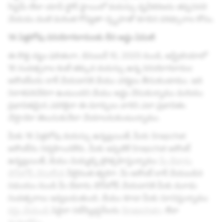
సిస్టమ్ లేదా యాప్ స్టోర్ స్థాయిలో వయస్సు ధృవీకరణను తప్పనిసరి
చేయడం వంటి మరింత గోప్యతా-స్పృహతో కూడిన పరిష్కారాల కోసం.
16 ఏళ్లలోపు వినియోగదారులకు దీని అర్థం ఏమిటి
ఈ కొత్త చట్టం ఫలితంగా, డిసెంబర్ 10, 2025 నుండి, ఆస్ట్రేలియాలో
16 సంవత్సరాల కంటే తక్కువ వయస్సు ఉన్న వినియోగదారుల
అకౌంట్‌లను లాక్ చేయడానికి మేము చర్యలు తీసుకుంటాము. ఇది
నిరాశపరిచేదిగా ఉంటుందని మేము అర్థం చేసుకున్నాము మరియు
ప్రభావితమైన ఎవరికైనా ఈ మార్పులు వారిని ఎలా ప్రభావితం
చేస్తాయో తెలుసుకునేలా చేయాలనుకుంటున్నాము.
మీకు 16 ఏళ్లలోపు వయస్సు ఉన్నట్లయితే, మీరు Snapchat
అకౌంట్‌ను నిర్వహించలేరు. మీకు ఇప్పటికే Snapchat అకౌంట్
ఉన్నట్లయితే, మేము మిమ్మల్ని ప్రోత్సహిస్తున్నాము
మీ డేటాను
డౌన్‌లోడ్ చేసుకోండి
వీలైనంత త్వరగా. మీ అకౌంట్ లాక్ చేయబడిన
సమయం నుండి మీ డేటాను డౌన్‌లోడ్ చేయడానికి మీకు మూడు
సంవత్సరాలు ఇవ్వబడుతుంది. మేము కూడా మీకు సూచిస్తున్నాము
రద్దు చేయండి
ఏవైనా సబ్‌స్క్రిప్షన్‌లను
Snapchat+
లేదా