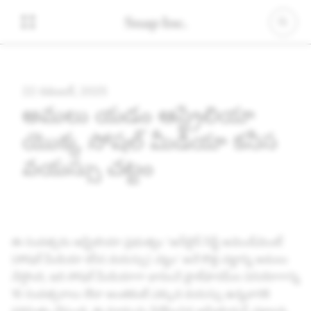
22 నవంబర్, 2025
అమలు చేయడం
ఆస్ట్రేలియా
యొక్క సోషల్ మీడియా కనీస
వయస్సు చట్టం
ఈ సంవత్సరం ఆస్ట్రేలియా ప్రభుత్వం 'ఆన్‌లైన్ సేఫ్టీ అమెండ్‌మెంట్
(సోషల్ మీడియా కనీస వయస్సు) చట్టం' అనే కొత్త చట్టాన్ని అమలు
చేస్తోంది, ఇది సోషల్ మీడియాగా భావించే ప్లాట్‌ఫారమ్‌ల వినియోగాన్ని
16 సంవత్సరాలు లేదా అంతకంటే ఎక్కువ వయస్సు ఉన్నవారికి