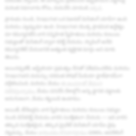
పరిమితం చేస్తుంది. ఈ మార్పును ప్రేరేపించిన ఆస్ట్రేలియన్ చట్టాలపై
మరింత సమాచారం కోసం, దయచేసి చూడండి
ఇక్కడ
.
ప్రారంభం నుండి, Snapchat ఒక విజువల్ మెసేజింగ్ యాప్‌గా ఉంది
మరియు ఎల్లప్పుడూ ఉంది. Snapchat యొక్క ప్రాథమిక ఉద్దేశ్యం
మా కమ్యూనిటీని వారి సన్నిహిత స్నేహితులు మరియు కుటుంబ
సభ్యులతో మెసేజింగ్ ద్వారా కనెక్ట్ చేయడం. స్నాపింగ్ అనేది
కమ్యూనికేట్ చేయడానికి అత్యంత వ్యక్తిగత మార్గం అని మాకు
తెలుసు.
అయినప్పటికీ, ఆస్ట్రేలియా ప్రభుత్వం దీనితో ఏకీభవించలేదు మరియు
Snapchatని వయస్సు-పరిమిత సోషల్ మీడియా ప్లాట్‌ఫారమ్‌గా
వర్గీకరించింది. మరియు మేము
ఈ అంచనాతో తీవ్రంగా
విభేదిస్తున్నాము
, మేము పనిచేసే దేశాల్లోని అన్ని స్థానిక చట్టాలకు
అనుగుణంగా, మేము కట్టుబడి ఉంటాము.
అయితే, టీనేజర్లను వారి స్నేహితులు మరియు కుటుంబ సభ్యుల
నుండి డిస్‌కనెక్ట్ చేయడం వారిని సురక్షితంగా చేయదు — ఇది వారిని
తక్కువ సురక్షితమైన, తక్కువ ప్రైవేట్ మెసేజింగ్ యాప్‌ల వైపు
నెట్టవచ్చు. మేము
వాదించడం కొనసాగిస్తాము
పరికరం, ఆపరేటింగ్