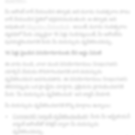
మెమోరీస్+
.
మీ అకౌంట్ లాక్ చేయబడిన తర్వాత, అది మూడు సంవత్సరాల పాటు
లాక్ చేయబడిన స్థితిలో భద్రపరచబడుతుంది. ఆ తర్వాత, అది
అవుతుంది
నిష్క్రియం చేయబడింది
.
అయితే,
మూడు సంవత్సరాల
వ్యవధిలో మీరు ఎప్పుడైనా 16 ఏళ్లు నిండినట్లయితే, మీ అకౌంట్‌ను
పునరుద్ధరించడానికి మీరు మీ వయస్సును ధృవీకరించవచ్చు.
16 ఏళ్లు పైబడిన వినియోగదారులకు దీని అర్థం ఏమిటి
ఈ వారం నుండి, చాలా మంది వినియోగదారులు Snapchatని
యాక్సెస్ చేయడం కొనసాగించడానికి వారి వయస్సును
ధృవీకరించమని అడగబడతారు. ఈ వినియోగదారులు Snapchatని
తెరిచినప్పుడు ఒక ప్రాంప్ట్‌ను చూస్తారు, ప్రక్రియను ప్రారంభించడానికి
మీరు 'మీ వయస్సును ధృవీకరించండి' అని ట్యాప్ చేయాలి.
మీ వయస్సును ధృవీకరించడానికి కొన్ని మార్గాలు ఉన్నాయి:
ConnectID (బ్యాంక్-ధృవీకరించబడింది)
: మీరు మీ ఆస్ట్రేలియన్
బ్యాంక్ అకౌంట్‌తో కనెక్షన్ ద్వారా మీ వయస్సును
ధృవీకరించవచ్చు.