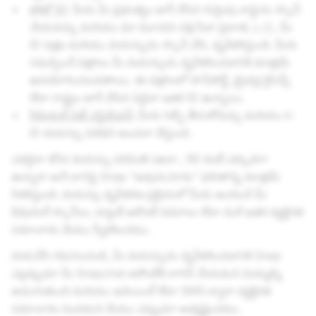
ఫోటో ID
: మీరు మీ ప్రభుత్వం జారీ చేసిన గుర్తింపు కార్డును స్కాన్
చేయవచ్చు మరియు మా మూడవ-పక్ష సేవా ప్రదాత,
k-ID
, మీ
ID పత్రం మరియు వయస్సును స్కాన్ చేసి, ధృవీకరిస్తుంది. మీరు
సమర్పించే పత్రాలు మీ వయస్సును ధృవీకరించడానికి మాత్రమే
ఉపయోగించబడతాయి. ఈ పత్రాలలో పాస్‌పోర్ట్, డ్రైవర్ల లైసెన్స్
లేదా రాష్ట్రం జారీ చేసిన ఏదైనా ఇతర ID ఉన్నాయి.
ఫేషియల్ ఏజ్ ఎస్టిమేషన్
: మీరు సెల్ఫీ తీసుకోవచ్చు మరియు k-
ID వయస్సు పరిధిని అంచనా వేస్తుంది.
ఎవరైనా కనీస వయస్సు పరిమితి (ఉదా., 16) కంటే ఎక్కువగా
ఉన్నారా అనే దానిపై Snap “అవును/కాదు” ఫలితాన్ని మాత్రమే
సేకరిస్తుంది. వయస్సు ధృవీకరణ ప్రక్రియలో మీరు అందించే మీ
ఫేషియల్ స్కాన్‌లు, బ్యాంక్ అకౌంట్ వివరాలు లేదా మరే ఇతర వ్యక్తిగత
సమాచారం మేము స్వీకరించము.
దయచేసి గమనించండి, మీ వయస్సును ధృవీకరించడానికి Snap
ఎల్లప్పుడూ మీ Snapchat అకౌంట్‌కి లాగిన్ చేయమని మిమ్మల్ని
అడుగుతుంది మరియు ఇమెయిల్ లేదా SMS ద్వారా వ్యక్తిగత
సమాచారం పంపమని మేము ఎప్పుడూ అభ్యర్థించము.