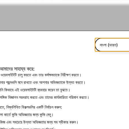
বাংলা (ভারত)
আমাদের সাহায্য করে:
ওয়েবসাইটটি চালু করতে এবং তার কর্মক্ষমতাকে নিরীক্ষণ করতে।
ার পছন্দগুলি মনে রাখতে এবং আপনার অভিজ্ঞতাকে উন্নত করতে।
ি কিভাবে এই ওয়েবসাইটটি ব্যবহার করেন তা বুঝতে।
াসঙ্গিক বিজ্ঞাপন সরবরাহ করতে এবং তাদের কার্যকারিতা পরিমাপ করতে।
যেতে, নিম্নলিখিত বিকল্পগুলির একটি নির্বাচন করুন:
া কার্তে কুকি অভিজ্ঞতার জন্য
কুকি মেনু
।
ুকিজ এবং সবচেয়ে উন্নত অভিজ্ঞতার জন্য
সব স্বীকার করুন
।
Specs Inc. will celebrate the innovation and creativity of it