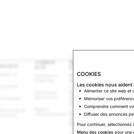
COMMUN
PUBLICIT
JURIDIQU
SOCIÉTÉ
AUTÉ
É
E
COOKIES
Snap Inc.
Assistance 
Publicités 
Autres 
Snapchat
Snapchat
conditions 
Les cookies nous aident 
générales et 
Carrières
politiques
Alimenter ce site web et 
Assistance 
Politiques 
Spectacles
relatives à la 
Actualités
Mémoriser vos préférence
publicité
Forces de 
Comprendre comment vous
l'ordre
Règles 
Vie privée et 
communautaires
Bibliothèque 
Diffuser des annonces per
sécurité
des publicités 
Politique 
politiques
relative aux 
Pour continuer, sélectionnez 
cookies
Menu des cookies
pour une e