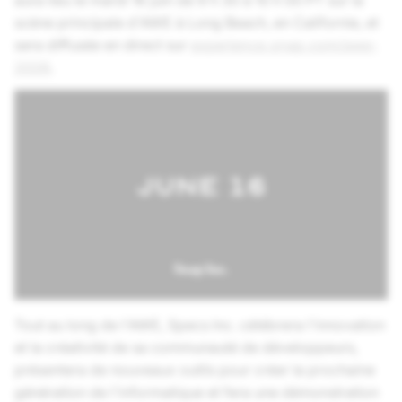
aura lieu le mardi 16 juin de 9 h 30 à 10 h 00 PT sur la
scène principale d'AWE à Long Beach, en Californie, et
sera diffusée en direct sur
experience.snap.com/awe-
2026
.
Tout au long de l'AWE, Specs Inc. célébrera l'innovation
et la créativité de sa communauté de développeurs,
présentera de nouveaux outils pour créer la prochaine
génération de l'informatique et fera une démonstration