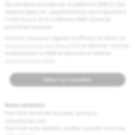
des dernières avancées sur la plateforme SPECS. Des
sessions Specs Inc. supplémentaires seront ajoutées à
l'ordre du jour de la conférence AWE durant les
prochaines semaines.
Inscrivez-vous pour regarder la diffusion en direct sur
experience.snap.com/awe-2026
ou informez-vous sur
la participation à l'AWE en personne à l'adresse
awexr.com/usa-2026
.
Retour aux actualités
Nous contacter
Pour toute demande de presse, écrivez à
press@snap.com
.
Pour toute autre question, veuillez consulter notre
site