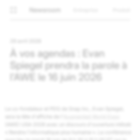
Newsroom
Entreprise
Produit
29 avril 2026
À vos agendas : Evan
Spiegel prendra la parole à
l'AWE le 16 juin 2026
Le co-fondateur et PDG de Snap Inc., Evan Spiegel,
sera la tête d'affiche de l'
Augmented World Expo
(AWE) USA 2026 avec un discours d'ouverture intitulé
« Rendre l'informatique plus humaine ». La conférence