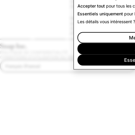
Charte de la 
Accepter tout
pour tous les c
marque
Gestion des 
cookies
Essentiels uniquement
pour l
Règles 
Les détails vous intéressent 
applicables 
Signaler une 
aux 
violation
promotions
Me
POLITIQUE DE CONFIDENTIALITÉ
CONDITIONS D'UTILISATION DU SERVICE
Esse
Français (France)