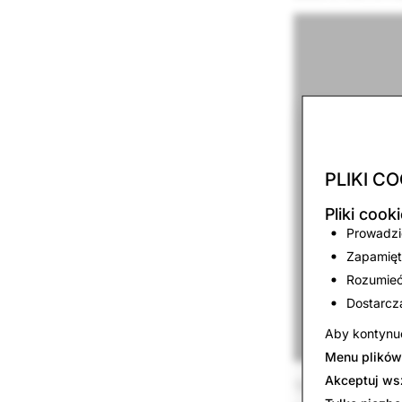
PLIKI CO
Pliki coo
Prowadzić
Zapamięt
Rozumieć,
Dostarcz
Aby kontynuo
Menu plików
Akceptuj ws
Throughout AWE, 