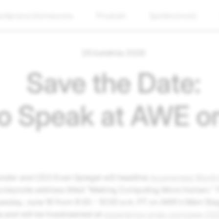
ółpraca biznesowa
Produkt
Społeczność
29 kwietnia 2026
Save the Date:
to Speak at AWE o
nder and CEO Evan Spiegel will headline
Augmented World
 keynote address titled “Making Computing More Human.” T
uesday, June 16 from 9:30 - 10:00 a.m. PT on AWE’s Main Sta
a and will be livestreamed at
experience.snap.com/awe-20