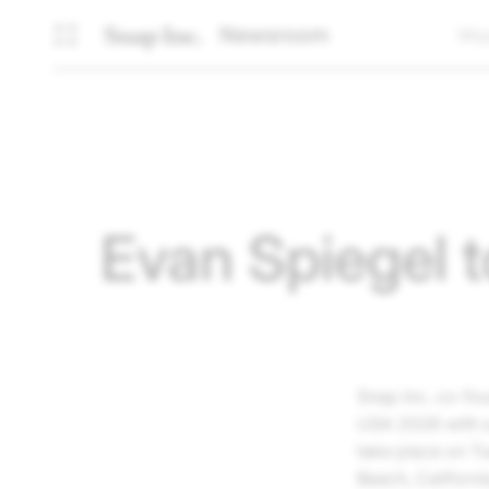
Newsroom
Wsp
Evan Spiegel 
Snap Inc.
co-fou
USA 2026 with a
take place on T
Beach, Californi