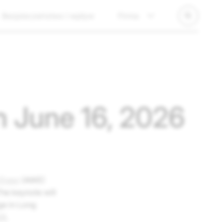
Bezpieczeństwo i wpływ
Firma
n June 16, 2026
 Expo
(AWE)
he keynote will
ge in Long
26
.