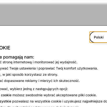
Polski
OKIE
kie pomagają nam:
 stronę internetową i monitorować jej wydajność.
ywać Twoje ustawienia i poprawiać Twój komfort użytkowania.
 w jaki sposób korzystasz ze strony.
ać dopasowane reklamy i mierzyć ich skuteczność.
wać, wybierz jedną z następujących opcji:
 cookie
możesz swobodnie wybrać akceptowane pliki cookie.
zystkie
pozwalasz na wszystkie cookie i uzyskujesz najpełniejsze d
Specs Inc. will celebrate the innovation and creativity of it