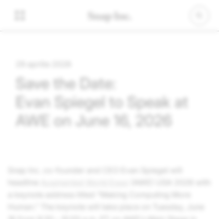
29 aprilie 2026
Save the Date:
Evan Spiegel to Speak at
AWE on June 16, 2026
Snap Inc.
co-founder and CEO Evan Spiegel will
headline
Augmented World Expo
(AWE) USA 2026 with
a keynote address titled “Making Computing More
Human.” The keynote will take place on Tuesday, June