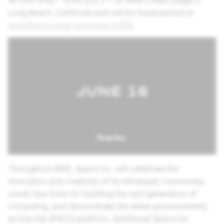
16 from 9:30 - 10:00 a.m. PT on AWE’s Main Stage in
Long Beach, California and will be livestreamed at
experience.snap.com/awe-2026
.
Throughout AWE, Specs Inc. will celebrate the
innovation and creativity of its developer community,
unveil new tools for building the next generation of
computing, and demonstrate the latest advancements
across the SPECS platform. Additional Specs Inc.