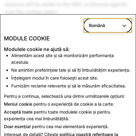
sessions will be added to the AWE conference agenda
over the coming weeks.
Register to watch the keynote livestream at
Română
experience.snap.com/awe-2026
or learn more about
MODULE COOKIE
attending AWE in person at
awexr.com/usa-2026
.
Modulele cookie ne ajută să:
Alimentăm acest site și să monitorizăm performanța
Înapoi la Noutăți
acestuia.
Ne amintim preferințele tale și să îți îmbunătățim experiența.
Înțelegem modul în care folosești acest site.
Ia legătura
Furnizăm reclame relevante și să le măsurăm eficacitatea.
Pentru solicitări de presă, trimite un e-mail la
Pentru a continua, selectează una dintre următoarele opțiuni:
press@snap.com
.
Meniul cookie
pentru o experiență de cookie a la carte.
Pentru toate celelalte întrebări, te rugăm să vizitezi
site-
Acceptă toate
pentru toate modulele cookie și pentru
ul nostru de asistență
.
experiența cea mai îmbunătățită.
Doar esențial
pentru cea mai elementară experiență.
Interesat de detalii? Citește
politica noastră referitoare la