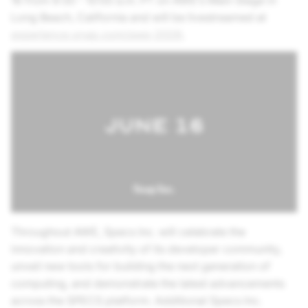
16 from 9:30 - 10:00 a.m. PT on AWE’s Main Stage in
Long Beach, California and will be livestreamed at
experience.snap.com/awe-2026
.
Throughout AWE, Specs Inc. will celebrate the
innovation and creativity of its developer community,
unveil new tools for building the next generation of
computing, and demonstrate the latest advancements
across the SPECS platform. Additional Specs Inc.