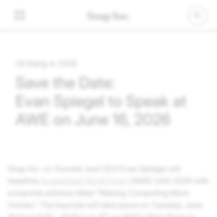
29 tháng 4, 2026
Save the Date:
Evan Spiegel to Speak at
AWE on June 16, 2026
Snap Inc.
co-founder and CEO Evan Spiegel will
headline
Augmented World Expo
(AWE) USA 2026 with
a keynote address titled “Making Computing More
Human.” The keynote will take place on Tuesday, June