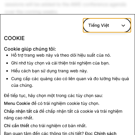
sessions will be added to the AWE conference agenda
over the coming weeks.
Register to watch the keynote livestream at
Tiếng Việt
experience.snap.com/awe-2026
or learn more about
COOKIE
attending AWE in person at
awexr.com/usa-2026
.
Cookie giúp chúng tôi:
Hỗ trợ trang web này và theo dõi hiệu suất của nó.
Quay lại Tin tức
Ghi nhớ tùy chọn và cải thiện trải nghiệm của bạn.
Hiểu cách bạn sử dụng trang web này.
Cung cấp các quảng cáo có liên quan và đo lường hiệu quả
Liên hệ
của chúng.
Đối với các yêu yêu cầu từ báo chí, vui lòng gửi email
Để tiếp tục, hãy chọn một trong các tùy chọn sau:
đến
press@snap.com
.
Menu Cookie
để có trải nghiệm cookie tùy chọn.
Đối với tất cả các thắc mắc khác, vui lòng truy cập
Chấp nhận tất cả
để chấp nhận tất cả cookie và trải nghiệm
trang Hỗ trợ
của chúng tôi.
nâng cao nhất.
Chỉ cần thiết
cho trải nghiệm cơ bản nhất.
Bạn quan tâm đến các thông tin chi tiết? Đọc
Chính sách