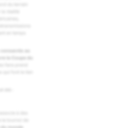
rd du terrain
la réalité
ricaines,
retransmissions
tant en temps
s consacrés au
vre la Coupe du
es fans prend
 qui font le lien
t été :
'associe à des
 le tournoi de
e du monde