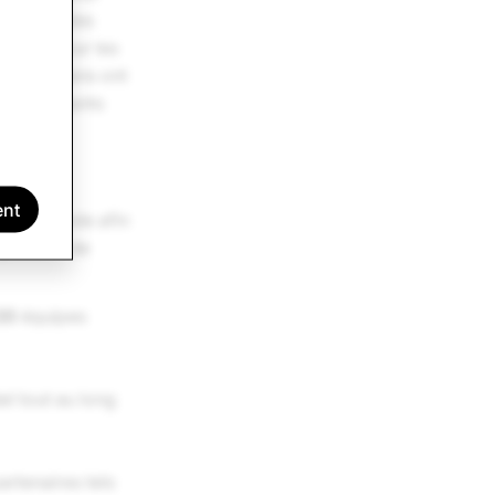
pchat, à des
onçus pour les
que les fans ont
s, d'instants
ent
e du monde afin
r passion de
20
équipes
l tout au long
artenaires tels