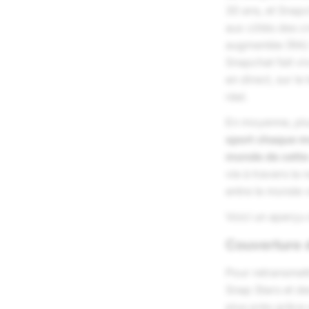
30 ans, et Snap
aux côtés des cr
augmentée (RA) 
Snapchat fait vi
en direct, sur l
réel.
En moyenne, pl
sport chaque m
monde de cette
vie à travers la 
entre le monde v
Voici un aperçu
Couverture d
Pour retransmett
Snap Stars et de
plus près grâce 