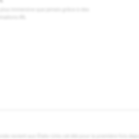
lus immersive que jamais grâce à des
imations IRL
de revient aux États-Unis cet été pour la première fois depu