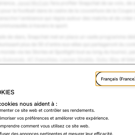
érience,
Jared McCain
fera profiter Snapchat de sa voix, de 
 pour le football dans le cadre de la couverture de la Coup
ranscrire l'ambiance qui règne autour des matchs et de créer 
communautés à travers le sport.
iade de stars, Snapchat met en place un vaste programme dé
réunissant plus de 50 d'entre eux·elles qui partageront du co
monde via les Stories et Spotlight tout au long du tournoi, pa
a Gutowsk
i
,
AT Frenchies
,
Lauren Giraldo
,
Ocky Way
et bie
 emmènent leurs fans en coulisses
Français (France
KIES
 son offre de contenu dédié aux athlètes grâce à des partena
ommée mondiale, notamment
João Félix
(Portugal),
Sergiño 
cookies nous aident à :
 Clair
(Canada),
Erling Haaland
(Norvège),
Sadio Mane
(Sén
imenter ce site web et contrôler ses rendements.
),
Cody Gakpo
(Pays-Bas),
Alphonso Davies
(Canada) parmi 
moriser vos préférences et améliorer votre expérience.
s de la génération Z déclarent aimer suivre les athlètes 
mprendre comment vous utilisez ce site web.
 sociaux
. Snapchat permet désormais aux joueurs de créer de
ffuser des annonces pertinentes et mesurer leur efficacité.