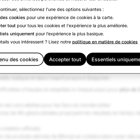
plus
personnels avec leurs fans. Grâce à l'intégration de Sna
ontinuer, sélectionnez l'une des options suivantes :
 personnalisés et aux programmes de formation Snap School c
des cookies
pour une expérience de cookies à la carte.
équipes, les joueurs peuvent partager davantage de moments 
ter tout
pour tous les cookies et l'expérience la plus améliorée.
ion de voir, qu'il s'agisse de la préparation, des déplacement
tiels uniquement
pour l’expérience la plus basique.
ors du terrain ou des célébrations après les tournois.
tails vous intéressent ? Lisez notre
politique en matière de cookies
s sur Snapchat
nu des cookies
Accepter tout
Essentiels uniquem
at lance
plus de 30
expériences spéciales autour de la Coup
sent célébrer les victoires, soutenir leur pays et afficher leu
lle, ludique et dans l'esprit propre à Snapchat :
fficielles d'équipe et adaptées à chaque pays pour
plus de 
on de Lens dédiée pour les fans du monde entier
ces de RA géolocalisées proposant les résultats en temps rée
 création officiels
on de produits dérivés de Bitmoji en collaboration avec des p