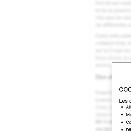
Fort de son exp
et de sa passion
rôle sera de ret
les différentes 
Outre cette plé
créateur·rices, 
sur la Coupe du 
Ross Smith
,
Ev
encore.
Des athlètes
COO
Snapchat élargit
joueurs de ren
Les 
Unis),
Dayne St.
Al
Alaba
(Autriche
Mé
63 % des membre
Co
sur les réseaux
Di