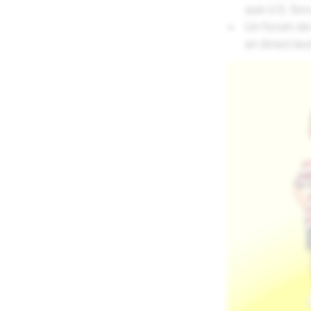
que U.S. Soc
Un forum de
en direct leu