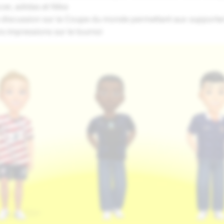
cer, adidas et Nike
 discussion sur la Coupe du monde permettant aux supporte
rs impressions sur le tournoi