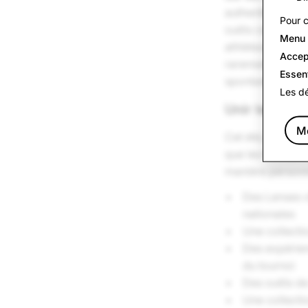
authentiques et 
Pour c
outils créatifs
Menu 
athlètes et les 
Accep
rarement l'occas
Essen
spontanés en deh
Les dé
Unir les fan
Me
Cet été, Snapch
que les fans puis
manière personne
Des Lenses o
nationales
Une collecti
Des expérien
du tournoi
Des outils de
Une collecti