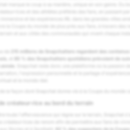
chat marque le coup à sa manière, unique en son genre. Du bo
éateur·rices et des athlètes préférés des fans, en passant par 
immersive et les expériences IRL dans les grandes villes amé
vre la Coupe du monde de plus près aux fans, à travers des 
e terrain et aux côtés des communautés qui vivent chaque ins
us de
215 millions de Snapchatters regardent des contenu
ois
, et
85 % des Snapchatters quotidiens prévoient de sui
 année
. Snapchat reste donc une plateforme où la passion d
narration, l'expression personnelle et le partage d'expériences
irtuel et le monde réel.
 de la façon dont Snapchat donne vie à la Coupe du monde ce
e créateur·rice au bord du terrain
re toute l'effervescence qui règne sur le terrain, Snapchat s
s créateur·rices de renom afin de permettre aux fans de vivre
aux Stories et à Spotlight.
62 % des supporters de la Coup