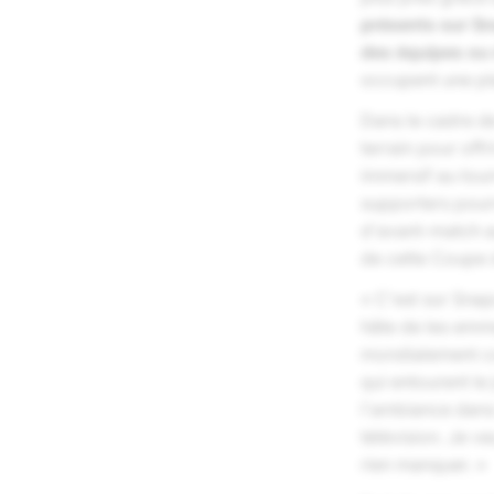
présents sur Sn
des équipes ou 
occupent une pl
Dans le cadre d
terrain pour off
immersif au tour
supporters pourr
d'avant-match a
de cette Coupe 
« C'est sur Sna
hâte de les emm
mondialement co
qui entourent le
l'ambiance dans
télévision. Je 
rien manquer. »