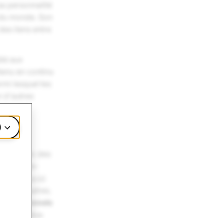
sa personnalité
e du monde. Son
des liens entre
dié aux
ntenu en continu
rmi lesquel·les
n d'autres
)
riats avec des
Dest
(États-
égal),
David
tant d'autres.
professionnels
s liens plus