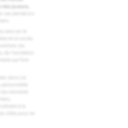
s des joueurs,
r ces dernièr·e·s
ters.
le
sera sur le
nées et un accès
verture, les
, de l'excitation
ments qui font
, alors j'ai
 personnalité
us les moments
rters,
rcément à la
es côtés pour ne