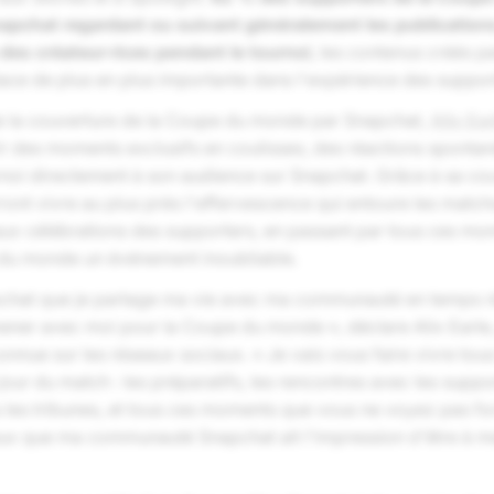
apchat regardant ou suivant généralement les publication
des créateur·rices pendant le tournoi
, les contenus créés pa
ace de plus en plus importante dans l'expérience des suppor
e la couverture de la Coupe du monde par Snapchat,
Alix Ear
rir des moments exclusifs en coulisses, des réactions sponta
noi directement à son audience sur Snapchat. Grâce à sa cou
ont vivre au plus près l'effervescence qui entoure les matchs
ux célébrations des supporters, en passant par tous ces mo
du monde un événement inoubliable.
pchat que je partage ma vie avec ma communauté en temps réel
ener avec moi pour la Coupe du monde », déclare Alix Earle,
nnue sur les réseaux sociaux. « Je vais vous faire vivre to
 jour du match : les préparatifs, les rencontres avec les suppo
 les tribunes, et tous ces moments que vous ne voyez pas fo
veux que ma communauté Snapchat ait l'impression d'être à m