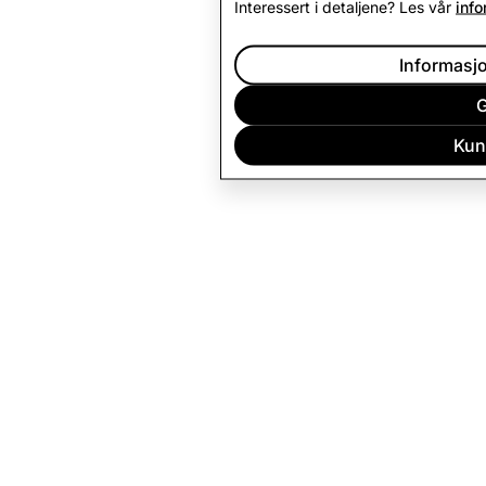
Interessert i detaljene? Les vår
inf
Informasj
G
Kun