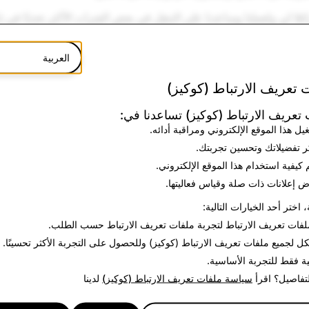
ئعًا لي ولعملنا وساعدنا على التنقل في بعض الفترات الأكثر تحديًا في تا
قال إلى منصّة الإعلانات والعديد من صدمات الاقتصاد الكلي. لقد فعل ذلك
ناب على المدى الطويل والالتزام بما هو أفضل لعملنا.
العربية
 أن دوغ هوت سيتولى منصب المدير المالي لدى رحيل ديريك، حيث يست
 تعريف الارتباط (كوكيز)
الشراكة الوثيقة معي في عمليات التخطيط الاستراتيجي وتخصيص رأس
دوغ دائمًا ملتزمًا بقوة بالتحكم في التكاليف وكان مدافعًا على مدى طوي
تعريف الارتباط (كوكيز) تساعدنا في:
مسك بالتزامنا بخلق قيمة طويلة الأجل لمجتمعنا ومساهمينا.
يل هذا الموقع الإلكتروني ومراقبة أدائه.
ر تفضيلاتك وتحسين تجربتك.
ول، سينتقل باتريك وفريق تجربة مكان العمل للعمل تحت إشراف سك
 كيفية استخدام هذا الموقع الإلكتروني.
متوافق يركز على تجربة أعضاء فريقنا، وسينتقل جيم وفريق المحتوى إ
 إعلانات ذات صلة وقياس فعاليتها.
آن وكريغ لزاك في تنظيم الشراكات. أعتقد أن هذه التغييرات ستنشئ مؤسسة
 مع دعم فريقنا ومجتمعنا وشركائنا.
، اختر أحد الخيارات التالية:
لفات تعريف الارتباط
لتجربة ملفات تعريف الارتباط حسب الطلب.
 في شكر ديريك على مساهماته التي لا حصر لها في سناب وقيادته المتف
كل
لجميع ملفات تعريف الارتباط (كوكيز) وللحصول على التجربة الأكثر تحسينًا.
ئي. من المناسب أن يغادر بعد إنشاء مسار واضح لربحية صافي الدخل، و
ية فقط
للتجربة الأساسية.
الوصول بنا إلى هذه المرحلة.
لتفاصيل؟ اقرأ
سياسة ملفات تعريف الارتباط (كوكيز)
لدينا