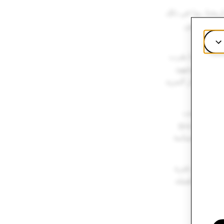
ريخنا، بما في ذلك
 دائمًا بعين
ند إلى ما يقرب
 المال وجهود
ل عن إنجاز المزيد
وت ويثيكومب
لى تنظيم منتج
 أكثر انسيابية
انية خلال فترة
أنا ممتن لعمله