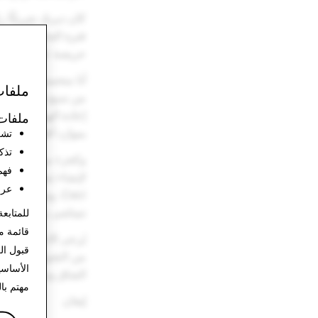
كان ديريك شريكًا را
فترة الجائحة والانت
حريصة على ازدهار س
أنا متحمس لمشاركة
ملفات
من سبع سنوات من 
إعادة الهيكلة. كان 
ملفات 
بموارد أقل، مع الت
تشغ
تذك
وكجزء من هذا التح
فهم
لإنشاء تنظيم واحد 
عرض
Ceci، وستتبع 
تتماشى بشكلٍ مباشر
للمتابعة
قائمة م
يُرجى الانضمام إلي
قبول ال
من التحول الاستثنا
الأساس
الشاق وتصميمه على 
مهتم با
إيفان