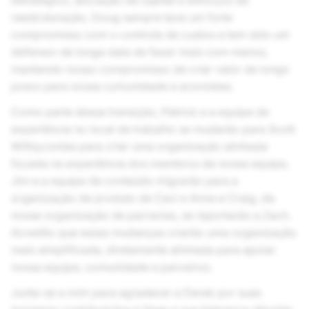
estratégico, alocação de capital e esforços de
reestruturação. Doug sempre teve um forte
compromisso com o controle de custos e tem sido um
defensor de longa data de fazer mais com menos,
mantendo nosso compromisso de criar valor de longo
prazo para nossa comunidade e acionistas.
Como parte dessa transição, Patrick e a equipe de
experiência no local de trabalho se mudarão para Scott
Withycombe para criar uma organização alinhada
focada na experiência dos membros de nossa equipe,
Jim e a equipe de conteúdo migrarão para a
organização de produto de Ceci e Anne e Craig, da
nossa organização de parcerias, se reportarão a Zach.
Acredito que essas mudanças criarão uma organização
mais simplificada, diretamente alinhada para apoiar
nossa equipe, comunidade e parceiros.
Junte-se a mim para agradecer a Derek por suas