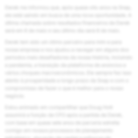
Derek me informou que, após quase oito anos na Snap,
ele está saindo em busca de uma nova oportunidade. A
última chamada sobre resultados financeiros de Derek
será em 6 de maio e seu último dia será 8 de maio.
Derek tem sido um ótimo parceiro para mim e para
nossa empresa e nos ajudou a navegar em alguns dos
períodos mais desafiadores da nossa história, incluindo
a pandemia, a transição da plataforma de anúncios e
vários choques macroeconômicos. Ele sempre fez isso
atento à prosperidade a longo prazo da Snap e com o
compromisso de fazer o que é melhor para o nosso
negócio.
Estou animado em compartilhar que Doug Hott
assumirá a função de CFO após a partida de Derek,
com base em quase sete anos de parceria estreita
comigo em nossos processos de planejamento