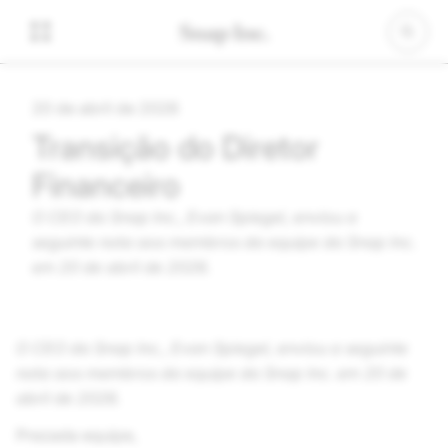
20 de abril de 2026
Transição do Diretor
Financeiro
O CEO da
Snap Inc.
, Evan Spiegel, enviou a
seguinte nota aos membros da equipe da
Snap Inc.
em 20 de abril de 2026.
O CEO da
Snap Inc.
, Evan Spiegel, enviou a seguinte
nota aos membros da equipe da
Snap Inc.
em 20 de
abril de 2026.
Prezada equipe,