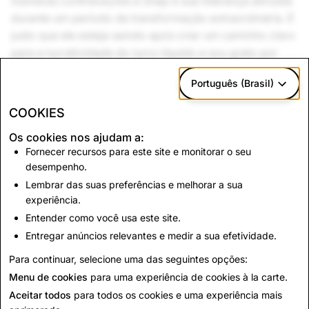
inúmeras contribuições à Snap e sua liderança altruísta
durante um período de transformação extraordinária. É
justo que ele esteja saindo após criar um caminho claro
para a lucratividade do lucro líquido e sou grato por
seu trabalho árduo e determinação em nos levar a esse
Português (Brasil)
ponto.
COOKIES
Evan
Os cookies nos ajudam a:
Fornecer recursos para este site e monitorar o seu
Voltar para Notícias
desempenho.
Lembrar das suas preferências e melhorar a sua
experiência.
Entre em contato
Entender como você usa este site.
Para solicitações da imprensa, envie um e-mail para
Entregar anúncios relevantes e medir a sua efetividade.
press@snap.com
.
Para continuar, selecione uma das seguintes opções:
Para todas as outras perguntas, visite nosso
site de
Menu de cookies
para uma experiência de cookies à la carte.
suporte
.
Aceitar todos
para todos os cookies e uma experiência mais