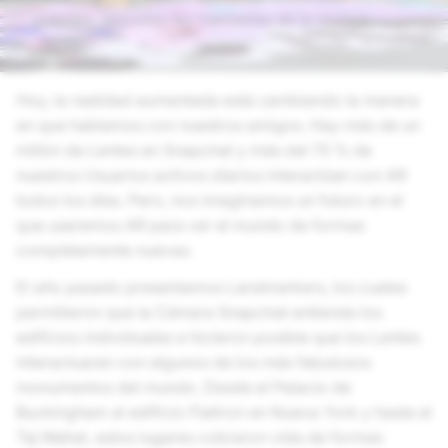
grandes, incluidas las manzanas de la ciudad.
Hoy, la realidad aumentada está cambiando la manera
en que hablamos con nuestros amigos. Hay más de un
millón de Lentes en Snapchat y más del 75 % de
nuestros Usuarios activos diarios interactúan con AR
todos los días. Pero, nos imaginamos un futuro en el
que usaremos AR para ver el mundo de formas
completamente nuevas.
El año pasado presentamos Landmarkers, los cuales
permitieron que la Cámara Snapchat entienda los
edificios individuales e hicieron posible que los Lentes
interactuaran con algunos de los más fabulosos
monumentos del mundo. Desde el Palacio de
Buckingham al edificio Flatiron en Nueva York y hasta el
Taj Mahal, estos lugares cobraron vida de formas