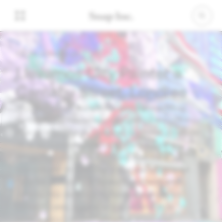
08 de octubre de 2020
Llevamos City Painter a
Carnaby Street, Londres
Hoy, la realidad aumentada está cambiando la
forma en que hablamos con nuestros amigos. Hay
más de un millón de Lentes en Snapchat y más del
75 % de nuestros usuarios activos diarios
interactúan con la RA todos los días. Pero
imaginamos un futuro en el que usaremos la RA
para ver el mundo de formas completamente
nuevas. Hoy damos el siguiente paso con los
Lentes locales, que hacen evolucionar esta
tecnología y permiten aumentar áreas más