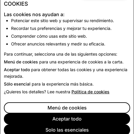
COOKIES
Painte
r. Los Snapchatters pueden unirse a un mundo AR
persistente y compartido, construido directamente
Las cookies nos ayudan a:
sobre el mundo físico y colaborar para pintar el espacio
Potenciar este sitio web y supervisar su rendimiento.
que los rodea. Busca el ícono Mapas de Snap para
Recordar tus preferencias y mejorar tu experiencia.
verlo cuando te acercas. Juntos, sabemos que te
Comprender cómo usas este sitio web.
divertirás haciendo de él un mundo más colorido.
Ofrecer anuncios relevantes y medir su eficacia.
Para continuar, selecciona una de las siguientes opciones:
Regresar
Menú de cookies
para una experiencia de cookies a la carta.
Aceptar todo
para obtener todas las cookies y una experiencia
mejorada.
Sólo esencial
para la experiencia más básica.
¿Quieres los detalles? Lee nuestra
Política de cookies
Menú de cookies
Aceptar todo
Solo las esenciales