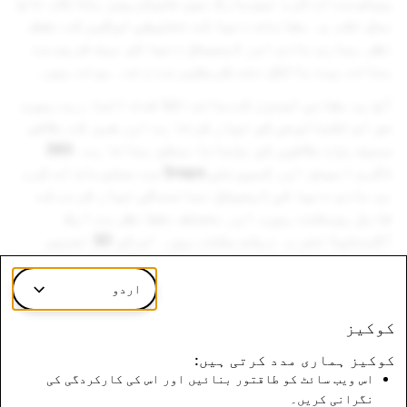
پیلس سے لے کر، نیویارک میں فلیٹریون بلڈنگ، تاج
محل تک، یہ مقامات دنیا کے تخلیقی لوگوں کے نقطہ
نظر ہماری مادی اور ڈیجیٹل دنیا کو بہت قریب سے
بناتے ہوے بالکل نئے طریقوں سے زندہ ہوئے ہیں۔
آج ہم مقامی لینزز کے ساتھ اگلا قدم اٹھا رہے ہیں،
جو اس ٹکنالوجی کو تیار کرتا ہے اور شہر کے بلاکس
سمیت بڑے علاقوں کو بڑھانا ممکن بناتا ہے۔ 360
ڈگری امیجز اور کمیونٹی Snaps سے معلومات لے کر،
ہم مادی دنیا کی ڈیجیٹل نمائندگی تیار کرنے کے
قابل ہوسکتے ہیں، اور مختلف نقط نظر سے ایک
آگمنٹیڈ تجربہ دیکھ سکتے ہیں۔ اس کو 3D تعمیر
نو، مشین لرننگ اور ڈسٹریبیوٹیڈ کلاؤڈ کومپیوٹ
کے ساتھ ملاکر، اب ہم پورے شہر کے بلاکس کا نقشہ
اردو
بناسکتے ہیں۔
کوکیز
اس ہفتے، آپ کو لندن میں کارنبی اسٹریٹ پر ہماری
کوکیز ہماری مدد کرتی ہیں:
پہلی مقامی لینز مل سکتی ہے، جسے
سٹی پینٹر
کہا
اس ویب سائٹ کو طاقتور بنائیں اور اس کی کارکردگی کی
جاتا ہے۔ Snapchatters ایک مستقل، مشترکہ AR دنیا
نگرانی کریں۔