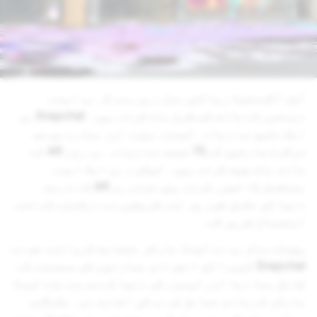
کے ساتھ اگلا قدم اٹھا رہے ہیں، جو اس
ٹیکنالوجی کو ترقی دیتا ہے اور شہر کے بلاکس
سمیت بڑے علاقوں کو بڑھانا ممکن بناتا ہے۔
آج، آگمنٹیڈ ریالٹی بدل رہی ہے، کہ ہم اپنے
دوستوں کے ساتھ کس طرح بات کرتے ہیں۔ Snapchat پر
ایک ملین سے زیادہ لینزز ہیں، اور ہمارے یومیہ
سرگرم صارفین کے 75 فیصد سے زیادہ ہر روز AR کے
ساتھ بات چیت کرتے ہیں۔ لیکن ، ہم ایک ایسے
مستقبل کا تصور کرتے ہیں جہاں ہم AR کے ذریعہ
دنیا کو مکمل طور پر نئے طریقوں سے دیکھنے کے لئے
استعمال کریں گے۔
پچھلے سال ہم نے لینڈ مارکر متعارف کروائے، جس نے
Snapchat کیمرا کو انفرادی عمارتوں کو سمجھنے کے
قابل بنا دیا اور لینزز کو دنیا کے سب سے بڑے لینڈ
مارکز کے ساتھ تعامل کرنے کی اجازت دی۔ بکنگھم