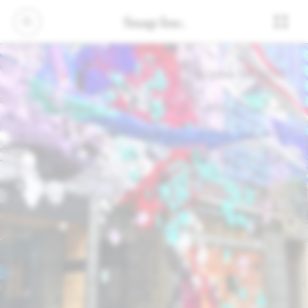
October 08, 2020
سٹی پینٹر کو کارنیبی
اسٹریٹ، لندن میں لایا
جا رہا ہے
آج، افزودہ حقیقت ہمارے دوستوں سے بات کرنے
کا طریقہ بدل رہی ہے۔ Snapchat پر دس لاکھ سے
زیادہ لینزز ہیں، اور ہمارے 75% سے زیادہ
یومیہ فعال صارفین ہر روز افزودہ حقیقت کے
ساتھ تعامل کرتے ہیں۔ لیکن، ہم ایک ایسے
مستقبل کا تصور کرتے ہیں جہاں ہم دنیا کو
بالکل نئے طریقوں سے دیکھنے کے لیے افزودہ
حقیقت کا استعمال کریں گے۔ آج ہم لوکل لینزز