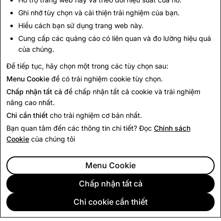
xây dựng trên chính thế giới thực và cùng nhau tô vẽ
Ghi nhớ tùy chọn và cải thiện trải nghiệm của bạn.
không gian xung quanh họ. Hãy tìm biểu tượng trên Bản
Hiểu cách bạn sử dụng trang web này.
Đồ Snap để biết khi nào bạn gần đến. Cùng nhau, chúng
Cung cấp các quảng cáo có liên quan và đo lường hiệu quả
tôi biết bạn sẽ cảm thấy rất vui khi biến thế giới ấy trở
của chúng.
nên đầy màu sắc!
Để tiếp tục, hãy chọn một trong các tùy chọn sau:
Menu Cookie
để có trải nghiệm cookie tùy chọn.
Quay Lại Tin Tức
Chấp nhận tất cả
để chấp nhận tất cả cookie và trải nghiệm
nâng cao nhất.
Chỉ cần thiết
cho trải nghiệm cơ bản nhất.
Bạn quan tâm đến các thông tin chi tiết? Đọc
Chính sách
Cookie
của chúng tôi
Menu Cookie
Chấp nhận tất cả
Chỉ cookie cần thiết