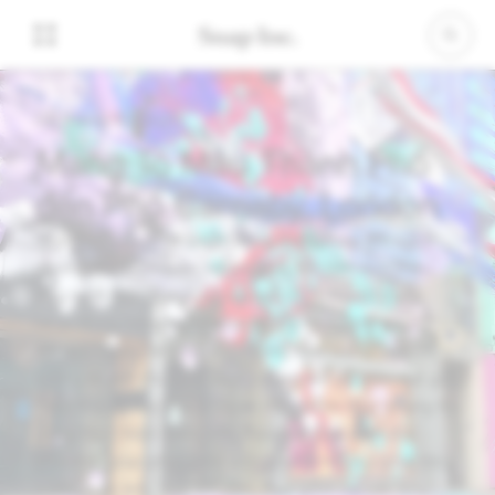
08 tháng 10, 2020
Mang Tô Màu Thành Phố
đến Phố Carnaby, London
Ngày nay, thực tế tăng cường đang thay đổi cách
chúng ta trò chuyện với bạn bè. Có hơn một triệu
ống kính trên Snapchat và hơn 75% Người dùng
hoạt động hàng ngày của chúng tôi tương tác với
AR mỗi ngày. Nhưng, chúng tôi hình dung về một
tương lai nơi chúng ta sẽ sử dụng AR để nhìn thế giới
theo những cách hoàn toàn mới. Hôm nay, chúng tôi
đang thực hiện bước tiếp theo với Ống kính địa
phương, giúp phát triển công nghệ này và giúp tăng
cường các khu vực lớn hơn, bao gồm cả các khu