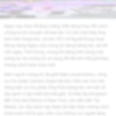
phố.
Ngày nay, thực tế tăng cường (AR) đang thay đổi cách
chúng ta trò chuyện với bạn bè. Có hơn một triệu ống
kính trên Snapchat, và hơn 75% số Người Dùng Hoạt
Động Hàng Ngày của chúng tôi đang tương tác với AR
mỗi ngày. Thế nhưng, chúng tôi đang hình dung một
tương lai nơi chúng tôi sử dụng AR để nhìn thế giới theo
những cách hoàn toàn mới.
Năm ngoái chúng tôi đã giới thiệu Landmarkers, công
cụ cho phép Camera Snapchat đọc hiểu các tòa nhà
riêng biệt và cho phép Ống Kính tương tác với một số
địa danh vĩ đại nhất trên thế giới. Từ Điện Buckingham
đến Toà nhà Flatiron ở New York, cho đến đền Taj
Mahal, các địa danh này được tái hiện theo những cách
hoàn toàn mới từ góc nhìn của những con người sáng