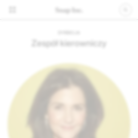
DYREKCJA
Zespół kierowniczy