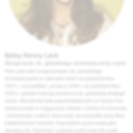
Betsy Kenny Lack
Wiceprezes ds. globalnego doświadczenia marki
Pani Lack jest wiceprezesem ds. globalnego
doświadczenia w zakresie marki od października
2021 r., a przedtem, od lipca 2016 r. do października
2021 r., pełniła funkcję dyrektora ds. globalnej strategii
marki. Wcześniej była współredaktorem w Vanity Fair,
nadzorowała w magazynie relacje z Doliny Krzemowej
i technologii, a także stworzyła i prowadziła serię New
Establishment Summit. Poprzednio pracowała jako
doradca ds. filantropii i polityki publicznej dla osób