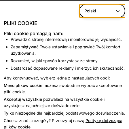
fizycznych i przedsiębiorstw. Pani Lack jest członkiem
Polski
zarządu Fundacji Snap, Lincoln Center Theater i Walden
Woods Project. Pełni również funkcję powiernika w
PLIKI COOKIE
WNET, organizacji nadzorującej publiczne stacje
Pliki cookie pomagają nam:
telewizyjne w obszarze metropolitalnym Nowego
Prowadzić stronę internetową i monitorować jej wydajność.
Jorku. Pani Lack uzyskała tytuł licencjata na
Zapamiętywać Twoje ustawienia i poprawiać Twój komfort
Uniwersytecie Princeton.
użytkowania.
Rozumieć, w jaki sposób korzystasz ze strony.
Dostarczać dopasowane reklamy i mierzyć ich skuteczność.
Aby kontynuować, wybierz jedną z następujących opcji:
Menu plików cookie
możesz swobodnie wybrać akceptowane
pliki cookie.
Powrót do wszystkich kierowników
Akceptuj wszystkie
pozwalasz na wszystkie cookie i
uzyskujesz najpełniejsze doświadczenie.
Tylko niezbędne
dla najbardziej podstawowego doświadczenia.
Chcesz znać szczegóły? Przeczytaj naszą
Politykę dotyczącą
plików cookie