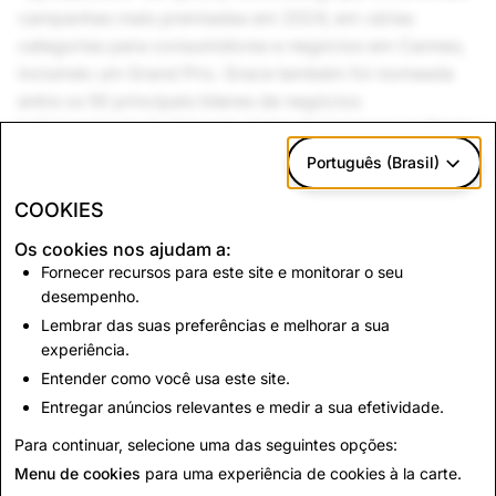
campanhas mais premiadas em 2024, em várias
categorias para consumidores e negócios em Cannes,
incluindo um Grand Prix. Grace também foi nomeada
entre os 50 principais líderes de negócios
indispensáveis da Adweek. Antes de ingressar na Snap,
ela atuou como diretora de marketing comercial global
Português (Brasil)
do Spotify e do Instagram para empresas e criadores.
COOKIES
Grace tem mestrado em Comunicações pela
Os cookies nos ajudam a:
Universidade de Stanford e mora em São Francisco,
Fornecer recursos para este site e monitorar o seu
Califórnia com seu marido, dois filhos e um gato.
desempenho.
Lembrar das suas preferências e melhorar a sua
experiência.
Entender como você usa este site.
Entregar anúncios relevantes e medir a sua efetividade.
Para continuar, selecione uma das seguintes opções:
Voltar para Todos os Executivos
Menu de cookies
para uma experiência de cookies à la carte.