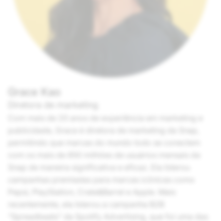
Grace Kao
Diretora de marketing
Com mais de 20 anos de experiência em marketing e
publicidade, Grace é diretora de marketing da Snap,
permitindo que marcas do mundo todo se conectem
com os mais de 850 milhões de usuários mensais da
Snap de maneira significativa e eficaz. Ela liderou
campanhas premiadas para marcas icônicas como
Pepsi, PlayStation, Crate&Barrel e Apple. Mais
recentemente, ela liderou a campanha B2B
“Spreadbeats” da Spotify Advertising, que foi uma das