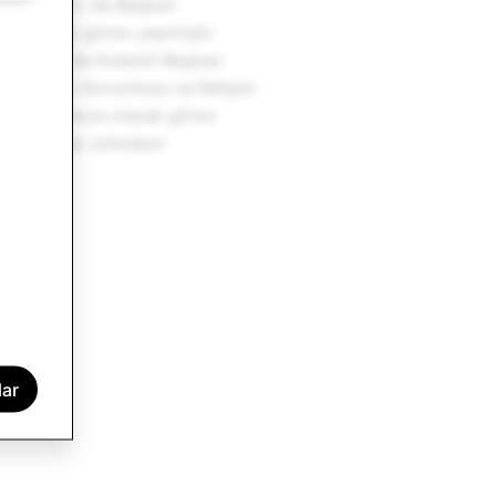
ry Fox, Inc.'de Başkan
usu olarak görev yapmıştır.
oration'da Kıdemli Başkan
aş İletişim Sorumlusu ve İletişim
an Yardımcısı olarak görev
niversitesi Johnston
ır.
lar