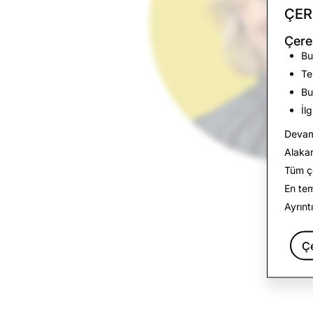
ÇER
Çere
Bu
Te
Bu
İl
Devam 
Alakar
Tüm çe
En te
Ayrınt
Ç