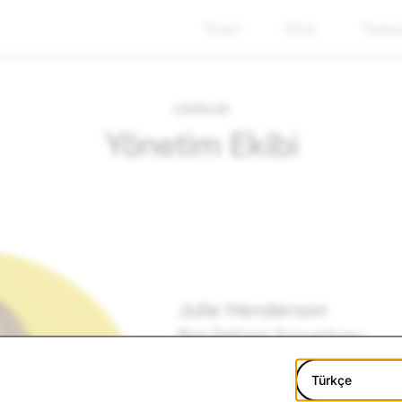
Ticari
Ürün
Toplu
LİDERLER
Yönetim Ekibi
Julie Henderson
Baş İletişim Sorumlusu
Henderson, Nisan 2019'dan bu ya
Türkçe
olarak görev yapmaktadır. Hende