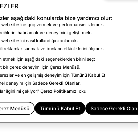
2019 arasında Twenty-First Centu
EZLER
Yardımcısı ve Baş İletişim Soruml
Henderson, daha önce News Corp
zler aşağıdaki konularda bize yardımcı olur:
Yardımcısı, Kurumsal İlişkiler ve B
 web sitesine güç vermek ve performansını izlemek.
ve Kurumsal Strateji Kıdemli Başk
rcihlerini hatırlamak ve deneyimini geliştirmek.
yapmıştır. Henderson, Redlands Ü
 web sitesini nasıl kullandığını anlamak.
Center'dan lisans diploması almışt
gili reklamlar sunmak ve bunların etkinliklerini ölçmek.
etmek için aşağıdaki seçeneklerden birini seç:
t bir çerez deneyimi için
Çerez Menüsü
.
rezler ve en gelişmiş deneyim için
Tümünü Kabul Et
.
mel deneyim için
Sadece Gerekli Olanlar
.
Tüm Yöneticilere Geri Dön
ılar ilgini mi çekiyor?
Çerez Politikamızı
oku
erez Menüsü
Tümünü Kabul Et
Sadece Gerekli Olan