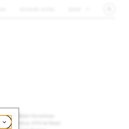
luk
Güvenlik ve Etki
Şirket
na Baş İletişim Sorumlusu
rson, Temmuz 2013 ile Nisan