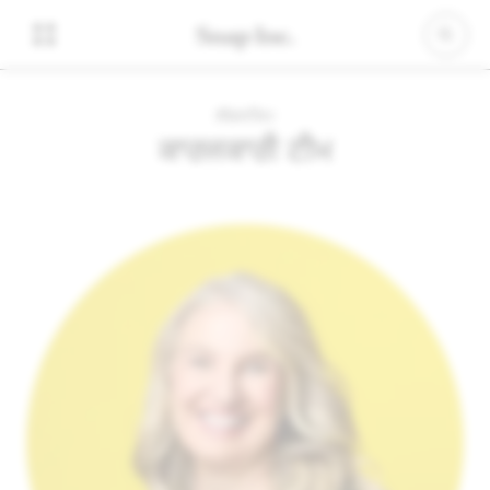
ਲੀਡਰਸ਼ਿਪ
ਕਾਰਜਕਾਰੀ ਟੀਮ