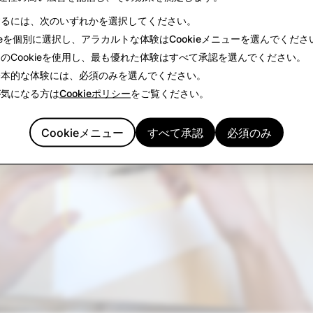
するには、次のいずれかを選択してください。
kieを個別に選択し、アラカルトな体験は
Cookieメニュー
を選んでくださ
のCookieを使用し、最も優れた体験は
すべて承認
を選んでください。
基本的な体験には、
必須のみ
を選んでください。
が気になる方は
Cookieポリシー
をご覧ください。
Cookieメニュー
すべて承認
必須のみ