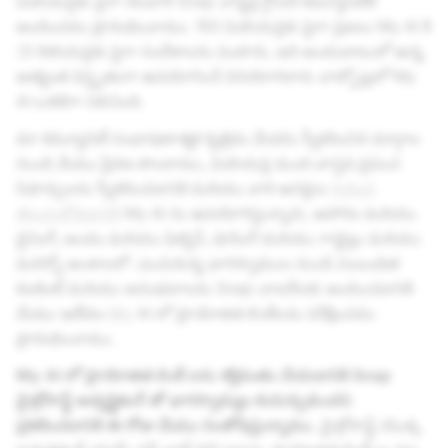
మిలియన్లకు పైగా నెలవారీ Snap చాట్టర్ల గ్లోబల్ కమ్యూనిటీకి
అందించడం ప్రారంభించాము. 150 మిలియన్లకు పైగా ప్రజలు My AI కి
1
0 బిలియన్లకు పైగా సందేశాలను పంపారు, ఇది అందుబాటులో ఉన్న
అత్యంత విస్తృతంగా ఉపయోగించే వినియోగదారు చాట్బోట్లలో My
AI ఒకటిగా నిలిచింది.
మా కమ్యూనిటీ సంభాషణాత్మక కృత్రిమ మేధను స్వీకరించిన మార్గాల
నుండి మేము ప్రేరణ పొందాము, మిలియన్ల మంది వాస్తవ ప్రపంచ
సిఫార్సులను స్వీకరించడానికి మరియు వారి ఆసక్తుల
గురించి
తెలుసుకోవడానికి
My AI ను ఉపయోగిస్తున్నారు, ఆహారం మరియు
డైనింగ్, అందం మరియు ఫిట్నెస్, షాపింగ్ మరియు గాడ్జెట్లు మరియు
మరెన్నో అంశాలలో. ఎంచుకున్న భాగస్వాముల నుండి సంబంధిత
కంటెంట్ మరియు అనుభవాలను Snap చాటర్‌లకు అందించడానికి
మేము ఇటీవల
My
AI లో ప్రాయోజిత లింక్‌లను పరీక్షించడం
ప్రారంభించాము.
My AI లో ప్రాయోజిత లింక్ లను శక్తివంతం చేయడానికి Snap
మైక్రోసాఫ్ట్ అడ్వర్టైజింగ్ తో భాగస్వామ్యం కుదుర్చుకుందని
ప్రకటించడానికి ఈ రోజు మేము సంతోషిస్తున్నాము.
మైక్రోసాఫ్ట్ యొక్క