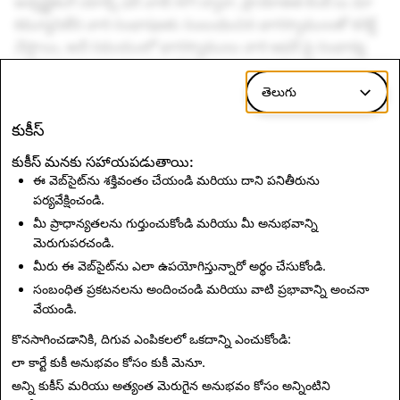
అడ్వర్టైజింగ్ యాడ్స్ ఫర్ చాట్ API ద్వారా, ప్రాయోజిత లింక్ లు మా
కమ్యూనిటీని వారి సంభాషణకు సంబంధించిన భాగస్వాములతో కనెక్ట్
చేస్తాయి, అదే సమయంలో భాగస్వాములు వారి ఆఫర్ పై సంభావ్య
ఆసక్తిని సూచించిన సమయంలో Snap చాట్ర్లను చేరుకోవడంలో
సహాయపడతాయి.
తెలుగు
యు.ఎస్. మరియు ఎంపిక చేసిన మార్కెట్లలో మైక్రోసాఫ్ట్ అడ్వర్టైజింగ్
కుకీస్
యొక్క క్లయింట్లు ఇప్పుడు My AI ద్వారా Snap చాట్ర్లతో నిమగ్నం
కుకీస్ మనకు సహాయపడుతాయి:
కావచ్చు, సంభాషణకు సంబంధించిన లింక్ లను నిరాటంకంగా
ఈ వెబ్‌సైట్‌ను శక్తివంతం చేయండి మరియు దాని పనితీరును
అందించవచ్చు. మేము మా కమ్యూనిటీ కోసం ఆలోచనాత్మక,
పర్యవేక్షించండి.
ఉపయోగకరమైన అనుభవాలను రూపకల్పన చేస్తున్నామని
మీ ప్రాధాన్యతలను గుర్తుంచుకోండి మరియు మీ అనుభవాన్ని
నిర్ధారించడానికి మేము ప్రారంభ ప్రయోగాత్మక దశలో ఉన్నాము
మెరుగుపరచండి.
మరియు రాబోయే నెలల్లో మా కమ్యూనిటీ మరియు మా వ్యాపారం
మీరు ఈ వెబ్‌సైట్‌ను ఎలా ఉపయోగిస్తున్నారో అర్థం చేసుకోండి.
రెండింటికీ - My AIని మెరుగుపరచడానికి వివిధ భాగస్వాములతో
సంబంధిత ప్రకటనలను అందించండి మరియు వాటి ప్రభావాన్ని అంచనా
చురుకుగా పనిచేస్తున్నాము.
వేయండి.
కొనసాగించడానికి, దిగువ ఎంపికలలో ఒకదాన్ని ఎంచుకోండి:
వార్తలకు తిరిగి వెల్దాం
లా కార్టే కుకీ అనుభవం కోసం
కుకీ మెనూ
.
అన్ని కుకీస్ మరియు అత్యంత మెరుగైన అనుభవం కోసం
అన్నింటిని