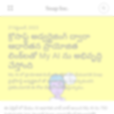
21 సెప్టెంబర్, 2023
మైక్రోసాఫ్ట్ అడ్వర్టైజింగ్ ద్వారా
ఆధారితమైన ప్రాయోజిత
లింక్‌లతో My AI ను అభివృద్ధి
చేస్తోంది
My AI లో ప్రాయోజిత లింక్ లను శక్తివంతం చేయడానికి Snap
మైక్రోసాఫ్ట్ అడ్వర్టైజింగ్ తో భాగస్వామ్యం కుదుర్చుకుందని
ప్రకటించడానికి ఈ రోజు మేము సంతోషిస్తున్నాము.
ఈ ఏప్రిల్ లో మేము AI ఆధారిత చాట్ బాట్ అయిన My AI ను 750