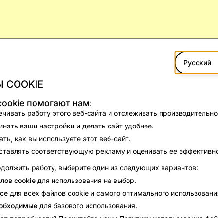
Русский
 COOKIE
ookie помогают нам:
чивать работу этого веб-сайта и отслеживать производительно
нать ваши настройки и делать сайт удобнее.
ть, как вы используете этот веб-сайт.
ставлять соответствующую рекламу и оценивать ее эффективно
должить работу, выберите один из следующих вариантов:
их уведомлений о прибытии вы можете легко сообщить к
обрались до места назначения, будь то после первого с
лов cookie
для использования на выбор.
концерта или поездки на выходные.
се
для всех файлов cookie и самого оптимального использовани
еобходимые
для базового использования.
едомления о прибытии созданы с учётом требований без
ют подробности? Прочитайте нашу
Политику использования фай