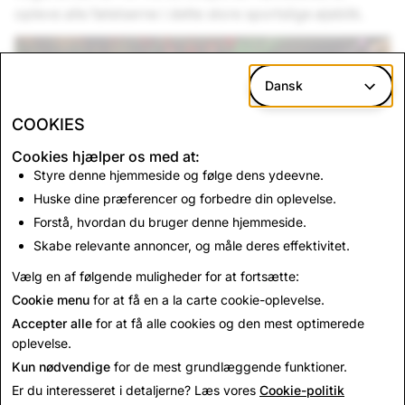
opleve alle følelserne i dette store sportslige øjeblik.
Dansk
COOKIES
Cookies hjælper os med at:
Styre denne hjemmeside og følge dens ydeevne.
Huske dine præferencer og forbedre din oplevelse.
Forstå, hvordan du bruger denne hjemmeside.
Skabe relevante annoncer, og måle deres effektivitet.
Vælg en af følgende muligheder for at fortsætte:
Tilbage til Nyheder
Cookie menu
for at få en a la carte cookie-oplevelse.
Accepter alle
for at få alle cookies og den mest optimerede
oplevelse.
Kun nødvendige
for de mest grundlæggende funktioner.
Er du interesseret i detaljerne? Læs vores
Cookie-politik