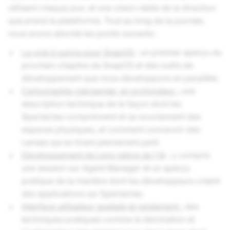
utilisent chaque jour, et une vision réelle de la direction
que prend la plateforme. Tout au long de la journée,
nous avons abordé les points suivants :
La voie à suivre pour SnapOS
: un premier aperçu du
prochain chapitre de SnapOS et des outils de
développement que nous développons en parallèle.
Cartographie clairsemée, en profondeur :
une
description technique de la façon dont les
Spectacles comprennent et se souviennent des
espaces physiques, et comment concevoir des
Lenses qui en tirent pleinement parti.
Développement de Lens native de l'IA
: y compris
une session sur Agent Manager et un aperçu
pratique de la manière dont les développeurs créent
des applications sur Spectacles.
Interface utilisateur spatiale et rendement :
des
techniques pratiques comme la décimation et