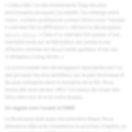
« Cela a été l'un des événements Snap les plus
enrichissants auxquels j'ai assisté. Ce mélange entre
vision, contenu pratique et contact direct avec l'équipe
a vraiment fait la différence », déclare le développeur
Baruch Geuze
. « Cela m'a vraiment fait passer d'une
mentalité axée sur la fabrication de Lenses à une
réflexion centrée sur les produits spatiaux et les cas
d'utilisation à long terme. »
La communauté des développeurs Spectacles est l'un
des groupes les plus ambitieux sur le plan technique et
les plus solidaires dans le domaine de la RA. Nous
avons été ravis de leur offrir l'occasion de nouer des
liens entre eux et avec notre équipe.
Un regard vers l'avenir à l'AWE
Le Bootcamp était juste une première étape. Nous
attendons déjà avec impatience le prochain chapitre, en