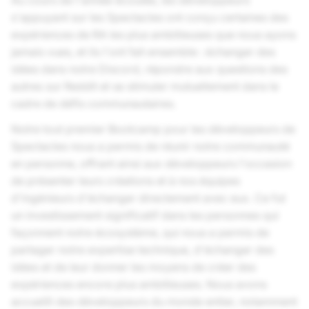
Au cours de l'année écoulée, les développeurs
s'appuyant sur les Spectacles ont conçu certaines des
expériences de RA les plus ambitieuses que nous ayons
jamais vues, et ils l'ont fait ensemble : échanger des
idées dans notre Discord, répondre aux questions des
autres sur Reddit et se stimuler mutuellement dans le
cadre de défis communautaires.
Notre tout premier Bootcamp pour les développeurs de
Spectacles nous a permis de réunir notre communauté
en personne, offrant ainsi aux développeurs l'occasion
de présenter leurs créations et à nos équipes
d'ingénieurs d'échanger directement avec eux. Ce fut
un investissement significatif dans les personnes qui
façonnent notre écosystème, qui nous a permis de
partager notre expertise technique, d'échanger des
idées et de leur donner les moyens de créer des
expériences encore plus ambitieuses. Nous avons
accueilli des développeurs du monde entier, notamment