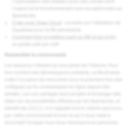
l'optimisation des shaders pour des Lenses dont
l'aspect et le fonctionnement sont exceptionnels sur
Spectacles.
Créer avec Snap Cloud
: conseils sur l'utilisation de
Supabase pour la RA persistante
Comment tirer le meilleur parti du SIK et du UI Kit
:
un guide outil par outil
Rassembler la communauté
Les sessions n'étaient qu'une partie de l'histoire. Pour
bon nombre des développeurs présents, ce Bootcamp
a été l'occasion de rencontrer pour la première fois des
collègues qu'ils connaissaient en ligne depuis des
années. Les voir partager leurs projets et échanger des
idées sur les possibilités offertes par les Spectacles, et
bientôt les
SPECS
, m'a rappelé tout le chemin parcouru
par cette communauté et tout ce qu'il nous reste à
accomplir lorsque nous nous réunissons en personne.