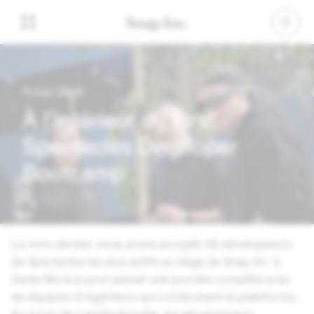
11 mai 2026
À l'intérieur du First
Spectacles Developer
Bootcamp
Le mois dernier, nous avons accueilli 45 développeurs
de Spectacles les plus actifs au siège de
Snap Inc.
à
Santa Monica pour passer une journée complète avec
les équipes d'ingénieurs qui construisent la plateforme.