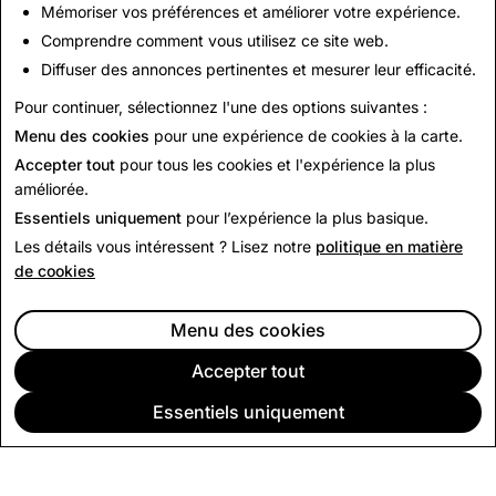
Mémoriser vos préférences et améliorer votre expérience.
Comprendre comment vous utilisez ce site web.
Nous contacter
Diffuser des annonces pertinentes et mesurer leur efficacité.
Pour toute demande de presse, écrivez à
Pour continuer, sélectionnez l'une des options suivantes :
press@snap.com
.
Menu des cookies
pour une expérience de cookies à la carte.
Pour toute autre question, veuillez consulter notre
site
Accepter tout
pour tous les cookies et l'expérience la plus
d'assistance
.
améliorée.
Essentiels uniquement
pour l’expérience la plus basique.
Les détails vous intéressent ? Lisez notre
politique en matière
de cookies
Menu des cookies
Accepter tout
Essentiels uniquement
SOCIÉTÉ
COMMUNAUTÉ