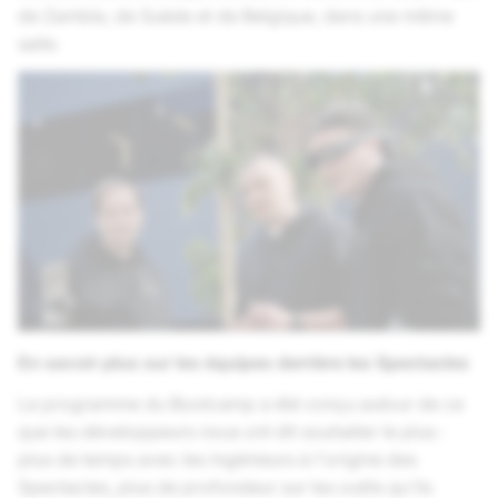
de Zambie, de Suède et de Belgique, dans une même
salle.
En savoir plus sur les équipes derrière les Spectacles
Le programme du Bootcamp a été conçu autour de ce
que les développeurs nous ont dit souhaiter le plus :
plus de temps avec les ingénieurs à l'origine des
Spectacles, plus de profondeur sur les outils qu'ils