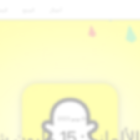
أعمال
المنتج
المج
04 يونيو 2023
ص والعدد يتزايد!