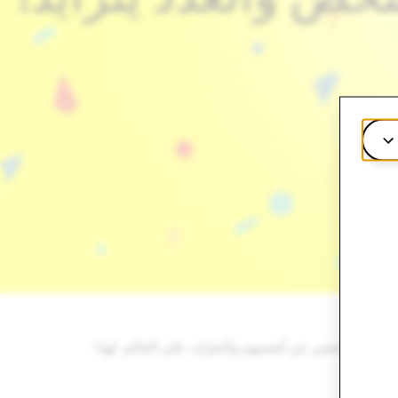
ل مع أصدقائهم والتعبير عن أنفسهم والتعرّف على العالم. لهذا