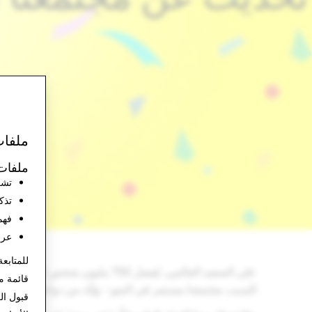
ملفات
ملفات 
تشغ
تذك
فهم
عرض
للمتابعة
على الصعيد العالمي، يُفضل 50
قائمة م
السبب مجتمعنا مستمر في النمو - وإنّه من دواعي سرورنا
قبول ال