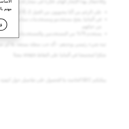
وللاحتفال بهذا الإنجاز الهام، فكّرنا في مشاركة بعض ال
الأساس
مهتم با
على الرغم من أنّنا محبوبون من الجيل Z، إلّا أن 40% تقريبًا من مستخدمي ومستخدمات سناب شات في ألمانيا يبلغون من العمر 25 عامًا أو أكثر.
قا
من حياتهم.
يستخدم 75% من المستخدمين والمستخدمات عدسات الواقع المُعزّز الخاصة بنا يوميًا للتعبير عن أنفسهم بشكلٍ إبداعي والاستمتاع وحتى تجربة ارتداء الملابس وشرائها.
ثمة شيء رئيسي يوحدهم - أنّه حب منصّة ممتعة، بلا أي ضغ
شكرًا لمجتمعنا في ألمانيا على التقاط snaps معنا!
يمكنكم SEC الخاصة بنا للحصول على تفاصيل حول كيفية حساب الإحصائيات الخاصة بالمستخدم