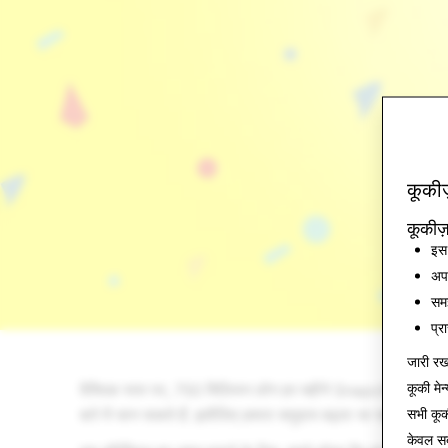
कूकीज
कूकीज़
इस 
अपन
समझ
प्र
जारी रखन
कूकी मेन्
वैश्विक स्तर पर, 750 मिलियन लोग हर महीने Snapchat का इस्तेमाल
सभी कू
बारे में जान सकते हैं. इसीलिए हमारा समुदाय बढ़ता जा रहा है - औ
केवल
सब