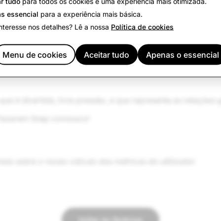
r tudo
para todos os cookies e uma experiência mais otimizada.
 alguns fatos divertidos sobre os Snapchatters na Alemanha:
s essencial
para a experiência mais básica.
nteresse nos detalhes? Lê a nossa
Política de cookies
uase 40% dos Snapchatters na Alemanha têm 25 anos ou ma
ção uma média de 30 vezes por dia - para conversar com am
Menu de cookies
Aceitar tudo
Apenas o essencial
s suas vidas.
alidade aumentada para se expressarem de forma criativa, 
ue é divertida, livre pressão, e que representa as relações 
fazerem Snap connosco!
ais sobre o nosso cálculo das métricas do utilizador
Voltar às Notícias