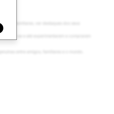
is.
igos e familiares, ver destaques dos seus
divertirem-se e até experimentarem e comprarem
genuínas entre amigos, familiares e o mundo.