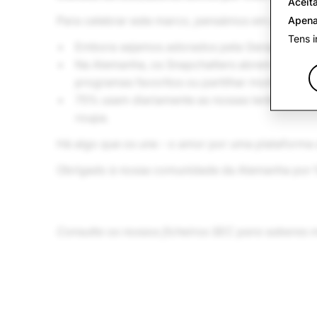
Aceita
Para celebrar este marco, pensámos em partilhar
Apena
Tens i
Embora sejamos adorados pela Geração Z, q
Na Alemanha, os Snapchatters abrem a aplica
programas favoritos ou partilhar momentos da
75% usam diariamente as nossas lentes de re
roupa.
Há algo que os une - o amor por uma plataforma q
Obrigado à nossa comunidade da Alemanha por 
Consulta os nossos ficheiros SEC para saberes m