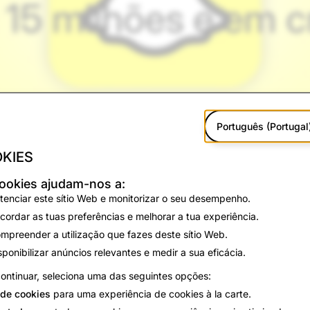
15 milhões e em c
Português (Portugal
KIES
ookies ajudam-nos a:
tenciar este sítio Web e monitorizar o seu desempenho.
cordar as tuas preferências e melhorar a tua experiência.
mpreender a utilização que fazes deste sítio Web.
sponibilizar anúncios relevantes e medir a sua eficácia.
 usar o Snapchat todos os meses porque é um sítio onde se
ontinuar, seleciona uma das seguintes opções:
 a nossa comunidade continua a crescer - e hoje, temos o p
de cookies
para uma experiência de cookies à la carte.
anha!