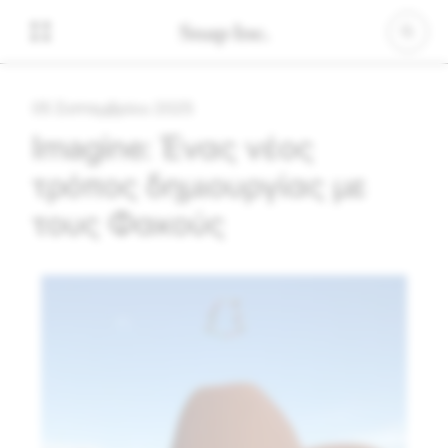
05 Σεπτεμβρίου 2025
Imagine: Ένας νέος
τρόπος δημιουργίας με
τους Φακούς