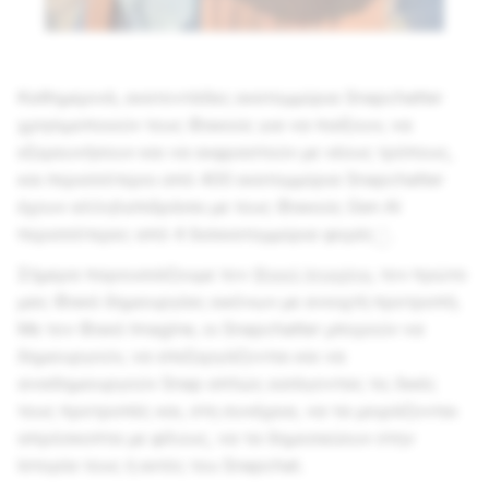
Καθημερινά, εκατοντάδες εκατομμύρια Snapchatter
χρησιμοποιούν τους Φακούς για να παίξουν, να
εξερευνήσουν και να εκφραστούν με νέους τρόπους,
και περισσότεροι από 400 εκατομμύρια Snapchatter
έχουν αλληλεπιδράσει με τους Φακούς Gen AI
περισσότερες από 4 δισεκατομμύρια φορές
.
1
Σήμερα παρουσιάζουμε τον
Φακό Imagine
, τον πρώτο
μας Φακό δημιουργίας εικόνων με ανοιχτή προτροπή.
Με τον Φακό Imagine, οι Snapchatter μπορούν να
δημιουργούν, να επεξεργάζονται και να
αναδημιουργούν Snap απλώς εισάγοντας τις δικές
τους προτροπές και, στη συνέχεια, να τα μοιράζονται
απρόσκοπτα με φίλους, να τα δημοσιεύουν στην
Ιστορία τους ή εκτός του Snapchat.