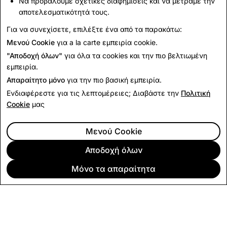
Να προβάλουμε σχετικές διαφημίσεις και να μετράμε την
Επικοινωνήστε μαζί μας
αποτελεσματικότητά τους.
Για αιτήματα Τύπου, σ
τείλτε email στο
Για να συνεχίσετε, επιλέξτε ένα από τα παρακάτω:
press@snap.com
.
Μενού Cookie
για a la carte εμπειρία cookie.
Για όλα τα άλλα ερωτήματα, επισκεφθείτε τον
"Αποδοχή όλων"
για όλα τα cookies και την πιο βελτιωμένη
ιστότοπο Υποστήριξης
.
εμπειρία.
Απαραίτητο μόνο
για την πιο βασική εμπειρία.
Ενδιαφέρεστε για τις λεπτομέρειες; Διαβάστε την
Πολιτική
Cookie
μας
Μενού Cookie
Αποδοχή όλων
Μόνο τα απαραίτητα
ΕΤΑΙΡΕΊΑ
ΚΟΙΝΌΤΗΤΑ
ΔΙΑΦΉΜΙΣΗ
ΠΛΗΡΟΦΟΡΊΕΣ ΝΟΜΙΚΟΎ ΠΕΡΙΕΧΟΜΈΝΟΥ