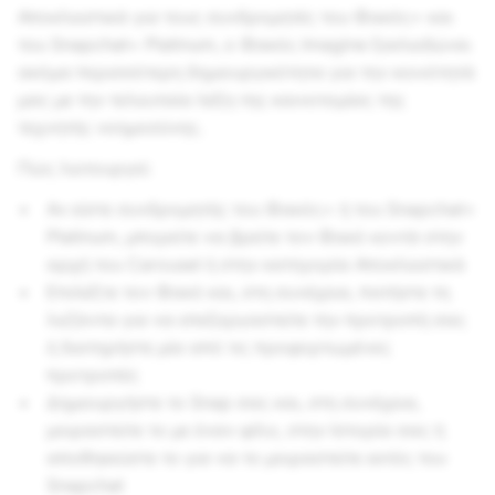
Αποκλειστικά για τους συνδρομητές του Φακός+ και
του Snapchat+ Platinum, ο Φακός Imagine ξεκλειδώνει
ακόμα περισσότερη δημιουργικότητα για την κοινότητά
μας με την τελευταία λέξη της καινοτομίας της
τεχνητής νοημοσύνης.
Πώς λειτουργεί:
Αν είστε συνδρομητής του Φακός+ ή του Snapchat+
Platinum, μπορείτε να βρείτε τον Φακό κοντά στην
αρχή του Carousel ή στην κατηγορία Αποκλειστικά
Επιλέξτε τον Φακό και, στη συνέχεια, πατήστε τη
λεζάντα για να επεξεργαστείτε την προτροπή σας
ή διατηρήστε μία από τις προφορτωμένες
προτροπές
Δημιουργήστε το Snap σας και, στη συνέχεια,
μοιραστείτε το με έναν φίλο, στην Ιστορία σας ή
αποθηκεύστε το για να το μοιραστείτε εκτός του
Snapchat