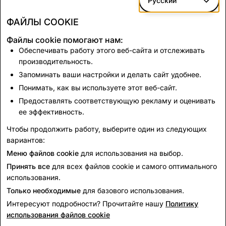
Русский
ФАЙЛЫ COOKIE
Файлы cookie помогают нам:
Обеспечивать работу этого веб-сайта и отслеживать
производительность.
Запоминать ваши настройки и делать сайт удобнее.
Назад к новостям
Понимать, как вы используете этот веб-сайт.
Предоставлять соответствующую рекламу и оценивать
ее эффективность.
Связаться с нами
Чтобы продолжить работу, выберите один из следующих
Запросы для прессы отправляйте на адрес
вариантов:
press@snap.com
.
Меню файлов cookie
для использования на выбор.
По всем остальным вопросам посетите наш
сайт
Принять все
для всех файлов cookie и самого оптимального
поддержки
.
использования.
Только необходимые
для базового использования.
Интересуют подробности? Прочитайте нашу
Политику
использования файлов cookie