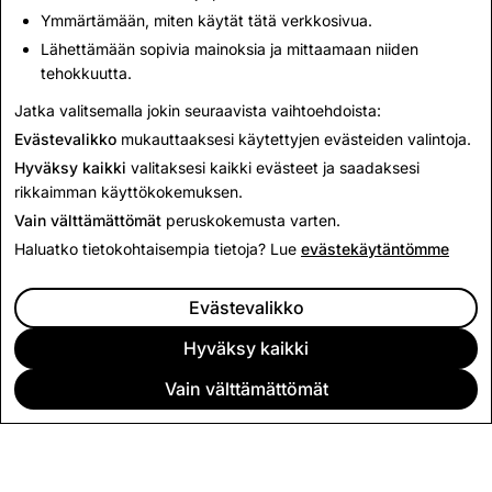
Takaisin uutisiin
Ymmärtämään, miten käytät tätä verkkosivua.
Lähettämään sopivia mainoksia ja mittaamaan niiden
tehokkuutta.
Ota yhteyttä
Jatka valitsemalla jokin seuraavista vaihtoehdoista:
Lehdistötiedustelut sähkö
postitse
press@snap.com
.
Evästevalikko
mukauttaaksesi käytettyjen evästeiden valintoja.
Kaikissa muissa tiedusteluissa, käy
tukisivustollamme
.
Hyväksy kaikki
valitaksesi kaikki evästeet ja saadaksesi
rikkaimman käyttökokemuksen.
Vain välttämättömät
peruskokemusta varten.
Haluatko tietokohtaisempia tietoja? Lue
evästekäytäntömme
Evästevalikko
Hyväksy kaikki
Vain välttämättömät
YRITYS
YHTEISÖ
MAINONTA