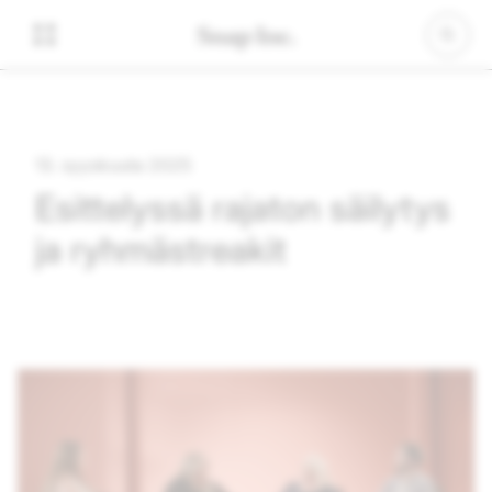
13. syyskuuta 2025
Esittelyssä rajaton säilytys
ja ryhmästreakit