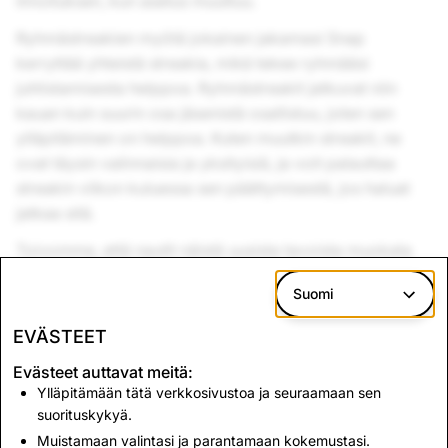
ilmoituksen, kun asetus muuttuu.
Ryhmästreakien myötä jokainen jakamasi Snap
kerryttää yhteistä streakia, mikä tekee ryhmääsi
juhlistamisesta helppoa. Ryhmästreakit jatkuvat niin
kauan kuin suurin osa jäsenistä osallistuu, joten sen
ylläpitäminen on helppoa. Kuten muutkin streakit, ne
ovat täysin valinnaisia ja yksityisiä, ja voit palauttaa
streakin viikon kuluessa sen päättymisestä, jos haluat
jatkaa sitä.
Toivomme, että nautit näistä uusista tavoista muokata
chattejasi!
Suomi
Hyvää snäppäilyä!
EVÄSTEET
Team Snapchat
Evästeet auttavat meitä:
Ylläpitämään tätä verkkosivustoa ja seuraamaan sen
suorituskykyä.
Muistamaan valintasi ja parantamaan kokemustasi.