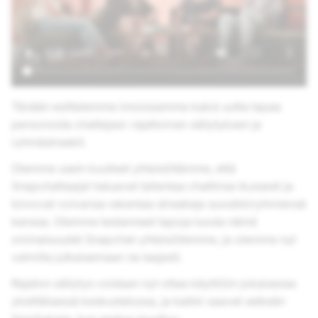
Tänään esittelemme innoissamme kaksi uutta tapaa
personoida chattejasi: rajattoman säilytyksen ja
ryhmästreakit.
Olemme usein kuulleet yhteisöltämme, että
Snapchattaajat haluavat tallentaa chattinsa ikuisesti ja
toivovat voivansa rakentaa streakeja suosikkiryhmiensä
kanssa. Olemme testanneet tapoja tuoda nämä
ominaisuudet Snapchat-yhteisöllemme, ja olemme nyt
valmiita julkaisemaan ne laajasti.
Rajaton säilytys voidaan nyt ottaa käyttöön jokaisessa
yksittäisessä keskustelussa, ja kaikki saavat selkeän