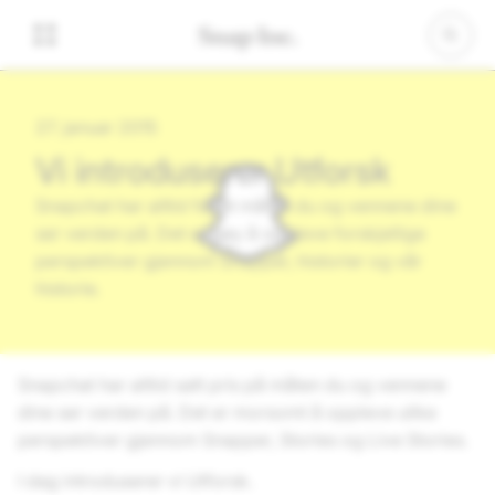
27. januar 2015
Vi introduserer Utforsk
Snapchat har alltid feiret måten du og vennene dine
ser verden på. Det er gøy å oppleve forskjellige
perspektiver gjennom Snapper, historier og vår
historie.
Snapchat har alltid satt pris på måten du og vennene
dine ser verden på. Det er morsomt å oppleve ulike
perspektiver gjennom Snapper, Stories og Live Stories.
I dag introduserer vi Utforsk.