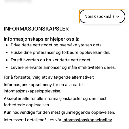
annonsering.
Utforsk er ny, men like fullt kjent. Det er fordi Stories er
Norsk (bokmål)
selv kjernen - det er en begynnelse, et midtparti og en
slutt, slik at de som redigerer kan legge alt på rett plass.
INFORMASJONSKAPSLER
Hver utgave blir oppdatert hvert døgn - fordi det som er
Informasjonskapsler hjelper oss å:
nyheter i dag, er historie i morgen.
Drive dette nettstedet og overvåke ytelsen dets.
Utforsk er morsomt og enkelt å bruke. Trykk for å åpne
Huske dine preferanser og forbedre opplevelsen din.
en utgave, sveip venstre for å se gjennom Snapper, eller
Forstå hvordan du bruker dette nettstedet.
sveip opp på en Snap for å se mer. Hver kanal gir deg
Levere relevante annonser og måle effektiviteten deres.
noe unikt – en herlig, daglig overraskelse!
For å fortsette, velg ett av følgende alternativer:
Informasjonskapselmeny
for en à la carte
Tilbake til nyheter
informasjonskapselopplevelse.
Aksepter alle
for alle informasjonskapsler og den mest
forbedrede opplevelsen.
Kun nødvendige
for den mest grunnleggende opplevelsen.
Interessert i detaljene? Les vår
informasjonskapselpolicy