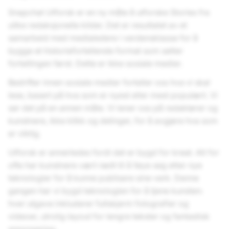
Snapchat Utforsk er en ny måte å utforske Stories fra
ulike redaksjonelle kilder. Det er resultatet av et
samarbeid med medialedere i verdensklasse for å
bygge et historiefortellende format som setter
fortellingen først. Dette er ikke sosiale medier.
Bedrifter innen sosiale medier forteller oss hva vi skal
lese, basert på hva som er nyest eller mest populært. Vi
ser det på en annen måte. Vi lener oss på redaktører og
kunstnere, ikke klikk og delinger, for å avgjøre hva som
er viktig.
Utforsk er annerledes fordi det er bygd for kreat. Alt for
ofte har kunstnere vært nødt til å føye seg etter nye
teknologier for å kunne publisere sine verk. Denne
gangen har vi bygd teknologien for å tjene kunsten:
hver utgave inkluderer fullskjerm fotografier og
videoer, utrolig layout for lengre tekster og fantastisk