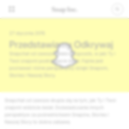
27 stycznia 2015
Przedstawiamy Odkrywaj
Snapchat od zawsze celebruje sposób, w jaki Ty i
Twoi znajomi postrzegacie świat. Fajnie jest
poznawać różne perspektywy dzięki Snapom,
Stories i Naszej Story.
Snapchat od zawsze skupia się na tym, jak Ty i Twoi
znajomi widzicie świat. Doświadczanie innych
perspektyw za pośrednictwem Snapów, Stories i
Naszej Story to dobra zabawa.