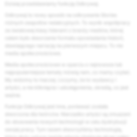
Dzisiaj przedstawiamy funkcję Odkrywaj.
Odkrywaj to nowy sposób na odkrywanie Stories
różnych zespołów redakcyjnych. To wynik współpracy
ze światowej klasy liderami z branży mediów, której
celem było stworzenie formatu opowiadania historii,
stawiającego narrację na pierwszym miejscu. To nie
media społecznościowe.
Media społecznościowe w oparciu o najnowsze lub
najpopularniejsze tematy mówią nam, co mamy czytać.
My widzimy to inaczej. Liczymy, że to wydawcy i
artyści, a nie kliknięcia i udostępnienia, określą, co jest
ważne.
Funkcja Odkrywaj jest inna, ponieważ została
stworzona dla twórców. Nierzadko artyści są zmuszeni
do stosowania nowych technologii w celu dystrybucji
swojej pracy. Tym razem stworzyliśmy technologię,