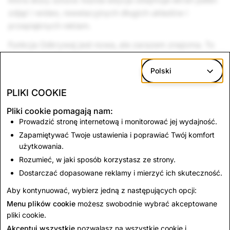
która służy sztuce: każda edycja obejmuje ekran pełen
zdjęć i wideo, rewelacyjnych długich układów i
przepięknych reklam.
Funkcja Odkrywaj jest nowa, ale zarazem znajoma. To
dlatego, że Stories są w jej sercu — jest początek,
środek i koniec, dzięki czemu redaktorzy mogą
Polski
uporządkować wszystkie treści. Każda edycja jest
PLIKI COOKIE
odświeżana po 24 godzinach, ponieważ to, co dzieje
się dziś, jutro będzie historią.
Pliki cookie pomagają nam:
Prowadzić stronę internetową i monitorować jej wydajność.
Funkcja Odkrywaj jest łatwa w użytkowaniu i daje dużo
Zapamiętywać Twoje ustawienia i poprawiać Twój komfort
radości. Stuknij, aby otworzyć edycję, przesuń palcem
użytkowania.
w lewo, by przeglądać Snapy lub przesuń palcem w
Rozumieć, w jaki sposób korzystasz ze strony.
górę i dowiedz się więcej. Każdy kanał pokazuje coś
Dostarczać dopasowane reklamy i mierzyć ich skuteczność.
wyjątkowego – to cudowna niespodzianka każdego
Aby kontynuować, wybierz jedną z następujących opcji:
dnia!
Menu plików cookie
możesz swobodnie wybrać akceptowane
pliki cookie.
Powrót do aktualności
Akceptuj wszystkie
pozwalasz na wszystkie cookie i