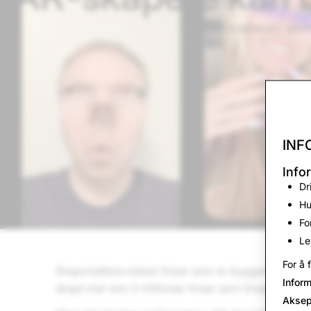
Gir AR-kreatører, -utv
INF
Info
Dr
Hu
Fo
Le
For å 
Snapchattere elsker linser som er bygget av det 
Infor
skapt mer enn 3 millioner linser som Snapchattere 
Aksep