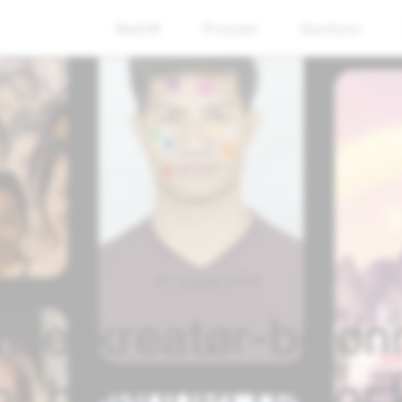
Bedrift
Produkt
Samfunn
01. august 2023
inse-kreatør-beløn
i belønnet på for 