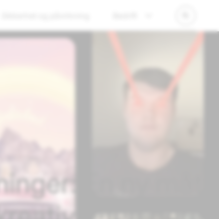
Sikkerhet og påvirkning
Bedrift
ninger: En ny måte
kreativiteten deres