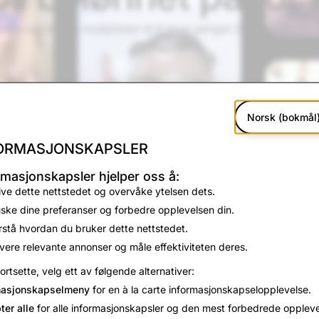
iklere og -teams muligheten til å tjene penger for å skape d
Snapchat
Norsk (bokmål
ORMASJONSKAPSLER
rmasjonskapsler hjelper oss å:
ive dette nettstedet og overvåke ytelsen dets.
ske dine preferanser og forbedre opplevelsen din.
rstå hvordan du bruker dette nettstedet.
vere relevante annonser og måle effektiviteten deres.
fortsette, velg ett av følgende alternativer:
globale AR-fellesskapet vårt på mer enn 300 000 AR-skapere,
masjonskapselmeny
for en à la carte informasjonskapselopplevelse.
har sett på mer enn 5 billioner ganger!
ter alle
for alle informasjonskapsler og den mest forbedrede oppleve