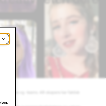
e mest populære linsene på
)
 -utviklere og -teams. AR-skapere har faktisk
lsen.