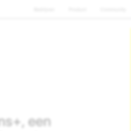
Bedrijven
Product
Community
ns+, een