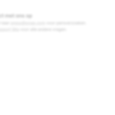
t met ons op
l naar
press@snap.com
voor persverzoeken.
pport Site
voor alle andere vragen.
ADVERTEREN
steuning
Snapchat-advertenties