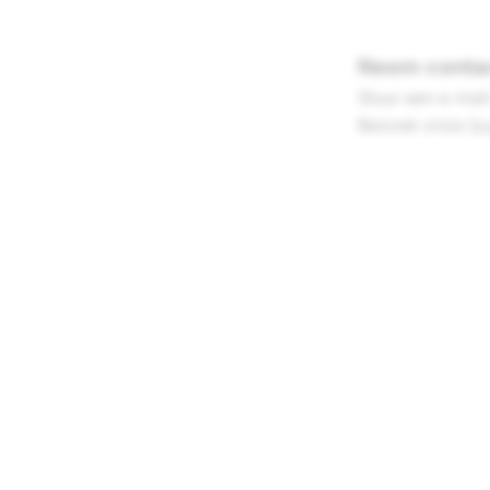
Neem contac
Stuur een e-mai
Bezoek onze
Su
BEDRIJF
COMMUNITY
Snap Inc.
Snapchat-onder