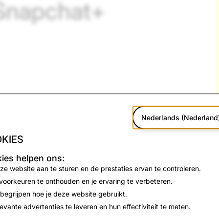
 Snapchat+
Nederlands (Nederland
KIES
ies helpen ons:
ze website aan te sturen en de prestaties ervan te controleren.
 voorkeuren te onthouden en je ervaring te verbeteren.
joen Snapchatters zijn nu geabonneerd op Snapchat+, ons 
 begrijpen hoe je deze website gebruikt.
ot vroege en exclusieve functies. Nu presenteren we een nie
levante advertenties te leveren en hun effectiviteit te meten.
Lens+.
1