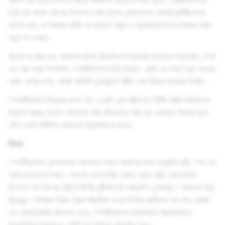
প্রথম এক জোড়া চশমা যা জীবনে উদ্দীপিত বাস্তবতা নিয়ে আসে। স্রষ্টাদের জন্য
তৈরি এই হালকা ওজনের ডিসপ্লে চশমা তাদের লেন্সগুলোকে সরাসরি পৃথিবীর উপর
স্থাপন করে, যা নিমজ্জক AR-এর মাধ্যমে আনন্দ ও ব্যবহারযোগ্যতার সমন্বয় করার
নতুন পথ দেখায়।
বছরের পর বছর ধরে, আমাদের যাত্রা ক্রিয়েটর সম্প্রদায়ের অন্যতম অনুসন্ধান, শেখা
এবং মজা করার পাশাপাশি স্পেকটিক্যালস তৈরি করেছে। AR এর সম্পূর্ণ নতুন মাত্রার
দরজা খোলার জন্য, আমরা প্রতিটি পুনরাবৃত্তি বিল্ডিং ব্লক হিসাবে ব্যবহার করেছি।
স্পেকটিক্যালস বিক্রয়ের জন্য নই—এগুলি লেন্স স্টুডিওতে নির্মিত AR অভিজ্ঞতার
মাধ্যমে আমরা যেভাবে যোগাযোগ করি, জীবনযাপন করি এবং একসাথে বিশ্বকে ঘুরে
দেখি সেগুলি উদ্দীপিত বাস্তবতা ক্রিয়েটরদের জন্য।
ফিচার
স্পেকটিক্যালস লেন্সগুলোকে প্রাণবন্ত করতে আমাদের মানব অনুভূতির দৃষ্টি, স্পর্শ এবং
শব্দের মধ্যে ট্যাপ করে। আপনার চোখের ঠিক সামনে, ডুয়াল 3D ওয়েভগাইড
ডিসপ্লে এবং বিশ্বের 26.3 ডিগ্রি দৃষ্টিক্ষেত্রে আচ্ছাদিত লেন্সসমূহ। আমাদের নতুন
Snap স্পেসিয়াল ইঞ্জিন দ্বারা পরিচালিত যা ছয় ডিগ্রি স্বাধীনতা এবং হাত, মার্কার
এবং পৃষ্ঠের ট্র্যাকিং বিশ্লেষণ করে, স্পেকটিক্যালস বাস্তবভাবে ক্রিয়েটরদের