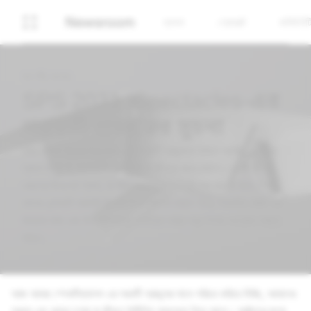
Newsroom
ব্যবসা
প্রোডাক্ট
কমিউনিট
২০ মে, ২০২১
SPS 2021: Spectacles-এর
পরবর্তী প্রজন্মের সূচনা
আজ আমরা Spectacles-এর পরবর্তী প্রজন্মকে সামনে আনছি, আমাদের
প্রথম চশমা যা অগমেন্টেড রিয়েলিটিকে জীবন্ত করে তোলে। এগুলি হালকা
ওজনের ডিসপ্লে গ্লাস, যা ক্রিয়েটরদের জন্য তৈরি করা হয়েছে যাতে তারা
তাদের লেন্সগুলি সরাসরি বিশ্বের উপর স্থাপন করতে পারে, ইমারসিভ AR-এর
মাধ্যমে মজা এবং উপযোগিতাকে একত্রিত করার নতুন উপায় অন্বেষণ করতে
পারে।
আজ আমরা স্পেকটিক্যালস এর পরবর্তী প্রজন্মের সাথে পরিচয় করিয়ে দিচ্ছি, আমাদের