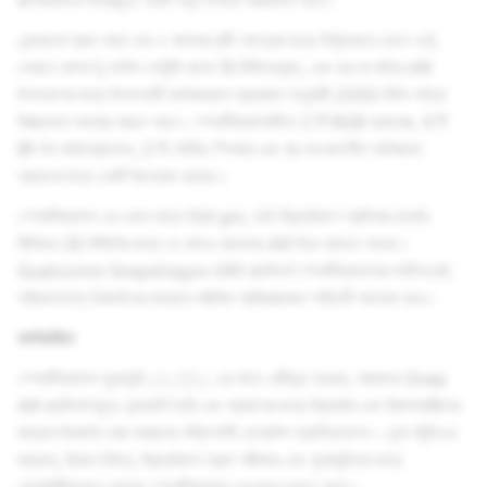
কল্পনাগুলিকে বিশ্বজুড়ে একটি নতুন উপায়ে আচ্ছাদিত করে।
লেন্সগুলো দ্রুত সাড়া দেয় ও আপনার দৃষ্টি ক্ষেত্রের মধ্যে নির্ভুলভাবে ভেসে ওঠে,
যেখানে মোশন টু ফোটন লেটেন্সি থাকে 15 মিলিসেকেন্ড, এবং ঘরে বা বাইরে AR
উপভোগের জন্য ডিসপ্লেটি কার্যকরভাবে প্রয়োজন অনুযায়ী 2000 নিটস পর্যন্ত
উজ্জ্বলতা সমন্বয় করতে পারে। স্পেকটিক্যালসটিতে 2 টি RGB ক্যামেরা, 4 টি
বিল্ট-ইন মাইক্রোফোন, 2 টি স্টেরিও স্পিকার এবং বহু-সংবেদনশীল অভিজ্ঞতা
প্রদানের জন্য একটি টাচপ্যাড রয়েছে।
স্পেকটিক্যালস এর ওজন মাত্র 134 gm, তাই ক্রিয়েটরগণ প্রতিবার চার্জের
বিনিময়ে 30 মিনিটের জন্য যে কোনও জায়গায় AR নিয়ে আসতে পারেন।
Qualcomm Snapdragon XR1 প্ল্যাটফর্ম স্পেকটিক্যালসের লাইটওয়েট,
পরিধানযোগ্য ডিজাইনের মাধ্যমে সর্বাধিক প্রক্রিয়াকরণ শক্তিটি আনলক করে।
কার্যকারিতা
স্পেকটিক্যালস পুরোপুরি
লেন্স স্টুডিও
এর সাথে একীভূত হয়েছে, আমাদের Snap
AR প্ল্যাটফর্ম জুড়ে লেন্সগুলি তৈরি এবং প্রকাশের জন্য ক্রিয়েটর এবং বিকাশকারীদের
মাধ্যমে ডিজাইন করা আমাদের শক্তিশালী ডেস্কটপ অ্যাপ্লিকেশন। লেন্স স্টুডিওর
মাধ্যমে, রিয়েল টাইমে, ক্রিয়েটরগণ দ্রুত পরীক্ষার এবং পুনরাবৃত্তির জন্য