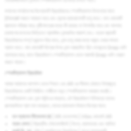
বেতারবিহীনভাবে লেন্সকে স্পেকটিক্যালস এর জন্য চাপতে পারে।
কপালের পার্শ্বদেশের টাচপ্যাডটি ক্রিয়েটরদের স্পেকটিক্যালস ডিসপ্লের সাথে
ইন্টারঅ্যাক্ট করতে সহায়তা করে এবং লেন্সের ক্যারোসেলটি চালু করে। ডান বোতামটি
স্ক্যানকে সক্রিয় করে, দৃষ্টিক্ষেত্রের মধ্যে কী রয়েছে তা উপলব্ধি করে এবং আপনার
চারপাশের জগতের ভিত্তিতে প্রাসঙ্গিক লেন্সগুলির পরামর্শ দেয়। ভয়েস স্ক্যানটি
ক্রিয়েটরদের সম্পূর্ণ হ্যান্ডস-ফ্রি ভাবে, লেন্স চালু করার জন্য কমান্ড দেয়ার ক্ষমতা
প্রদান করে। বাম বোতামটি বিশ্বের উপর লেন্স আচ্ছাদিত 10-সেকেন্ডের Snap-গুলি
ক্যাপচার করে, যাতে ক্রিয়েটরগণ স্পেকটিক্যালস থেকে সরাসরি Snap-গুলি প্রেরণ
করতে পারেন।
স্পেকটিক্যালস ক্রিয়েটরস
আমরা আমাদের আশপাশ থেকে শিখতে এবং AR এর সীমানা ঠেকাতে বিশ্বজুড়ে
ক্রিয়েটরদের একটি নির্বাচিত গোষ্ঠীকে নতুন স্পেকটিক্যালস সরবরাহ করেছি।
স্পেকটিক্যালস এবং লেন্স স্টুডিওর মাধ্যমে, এই ক্রিয়েটরগণ ইতিমধ্যে তাদের
কল্পনাগুলিকে প্রাণ দান করেছেন, তাদের ক্যানভাস হিসাবে বিশ্বের সাথে:
ডন অ্যালেন স্টিভেনসন III
| XR ডেভেলপার | Vibe কোয়েস্ট AR
লরেন কেসন
| ক্রিয়েটিভ টেকনোলজিস্ট | টাওস, ক্যালডেরা এবং আনিতা