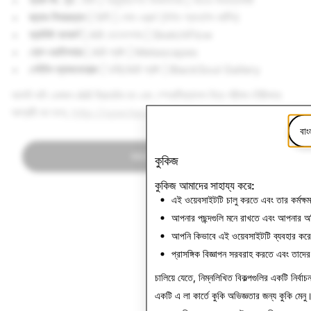
ক্যাট ভি. হ্য
ারিস | প্রযুক্তিগত ডিজাইনার | নাচের সাহায্যকারী
জ্যাক লিবারম্যান
| শিল্পী | পোম ওয়ার্ল্ড (উইদ শ্যানটেল মার্টিন)
ম্যাথিউ হলবার্গ
| AR ডেভেলপার | SketchFlow
ক্লে ওয়াইসহার
| AR স্রষ্টা | Metascapes
লেইটন ম্যাকডোনাল্ড
| VR/AR স্রষ্টা | BlackSoul Gallery
আপনি যদি একজন AR ক্রিয়েটর হন এবং স্পেকটিক্যালস নিয়ে পরীক্ষা-নিরীক্ষায়
আগ্রহী হন তবে,
http://spectacles.com/creators
দেখুন।
বাং
খবরে ফিরে যান
কুকিজ
কুকিজ আমাদের সাহায্য করে:
এই ওয়েবসাইটটি চালু করতে এবং তার কর্মক্ষ
আপনার পছন্দগুলি মনে রাখতে এবং আপনার অ
আপনি কিভাবে এই ওয়েবসাইটটি ব্যবহার কর
প্রাসঙ্গিক বিজ্ঞাপন সরবরাহ করতে এবং তাদে
চালিয়ে যেতে, নিম্নলিখিত বিকল্পগুলির একটি নির্বাচ
একটি এ লা কার্তে কুকি অভিজ্ঞতার জন্য
কুকি মেনু