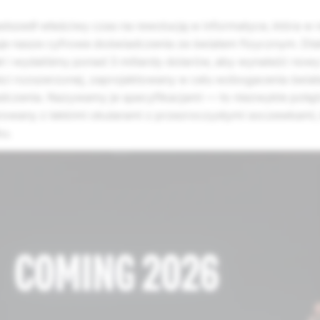
dszedł właściwy czas na rewolucję w informatyce, która w 
je nasze cyfrowe doświadczenia ze światem fizycznym. Dl
lat i wydaliśmy ponad 3 miliardy dolarów, aby wynaleźć now
ci rozszerzonej, zaprojektowany w celu wzbogacenia świat
dczenia. Nazywamy je specyfikacjami — to niezwykle potę
rowany z lekkimi okularami z przezroczystymi soczewkami, 
u.