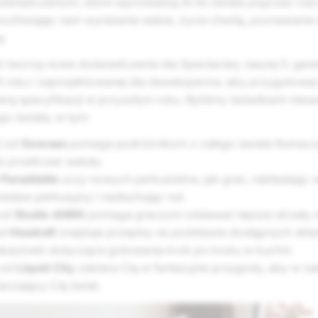
świadczeniom, które wprowadzą AI do świata poprzez rze
ożliwiając nam wyrażanie siebie, życie chwilą, poznawanie 
ę.
 tworzą nowe doświadczenia dla Spectacles, naszej 5. gene
roku i zaprojektowanej dla deweloperów, aby przygotować
erę specyfikacji w przyszłym roku. Byliśmy świadkami nie
go świata, w tym:
l
od
Gowaaa
pomaga podróżnikom z całego świata tłumaczy
z przeliczać waluty.
d
Paradiddle
uczy nowych perkusistów, jak grać, nakładając
staw perkusyjny i nasłuchując nut.
od
Studio ANRK
pomaga graczom oddawać lepsze strzały w 
d
Headraft
znajduje przepisy na podstawie dostępnych skła
kazówki dotyczące gotowania krok po kroku w kuchni.
od
Liquid City
zabiera Cię w fantazyjne przygody, aby w 
czający Cię świat.