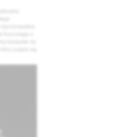
naturalny
atego
y typ komputera
a fizycznego o
żny komputer do
który pojawi się