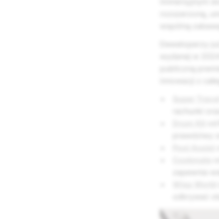
immersyjnym do
rozszerzoną, um
wspólną zabaw
Deweloperzy już
wydanej w 2024 
publiczną premi
innowacji z całe
Super Trave
rachunki ora
Drum Kit
o
prawdziwy ze
Pool Assist
Cookmate
o
zapewnia ws
Wisp World
odkrywać ota