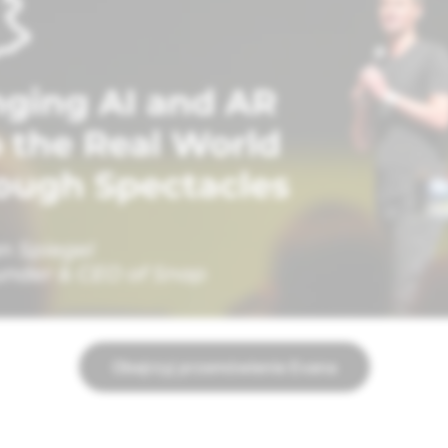
Obejrzyj przemówienie Evana