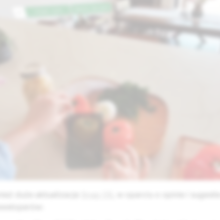
ież duże aktualizacje
Snap OS
, w oparciu o opinie i sugesti
eweloperów: