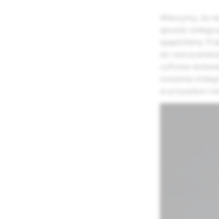
Wierzymy, że na
sposób zintegru
spędziliśmy 11 
do rzeczywistoś
cyfrowe doświa
noszenia zinteg
w przyszłym rok