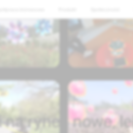
ółpraca biznesowa
Produkt
Społeczność
10 czerwca 2025
na rynek nowe, le