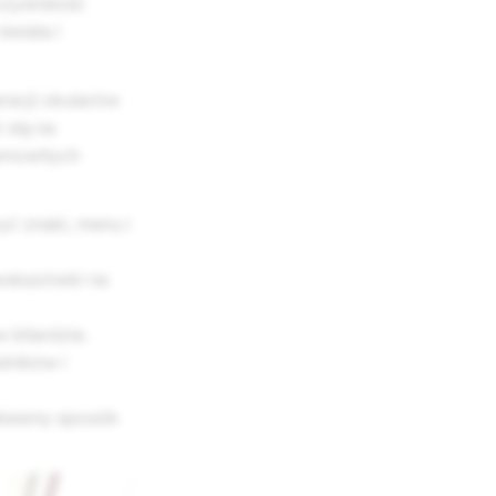
czywistość
świata i
racji okularów
 się na
samowitych
ć znaki, menu i
 wskazówki na
bilardzie.
dników i
zabawny sposób