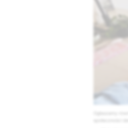
Ogłaszamy równ
społeczności d