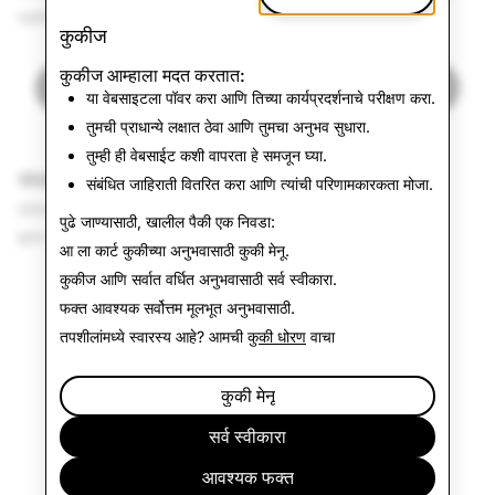
पाहण्यासाठी आम्ही प्रतीक्षा करू शकत नाही.
कुकीज
कुकीज आम्हाला मदत करतात:
बातमतयांकडे पुन्हा एकदा
या वेबसाइटला पॉवर करा आणि तिच्या कार्यप्रदर्शनाचे परीक्षण करा.
तुमची प्राधान्ये लक्षात ठेवा आणि तुमचा अनुभव सुधारा.
तुम्ही ही वेबसाईट कशी वापरता हे समजून घ्या.
संपर्कात रहा
संबंधित जाहिराती वितरित करा आणि त्यांची परिणामकारकता मोजा.
प्रेस विनंत्यांसाठी, ई
मेल करा
press@snap.com
.
पुढे जाण्यासाठी, खालील पैकी एक निवडा:
इतर सर्व चौकशीसाठी, कृपया आमच्या
सपोर्ट साइटला भेट द्या
.
आ ला कार्ट कुकीच्या अनुभवासाठी
कुकी मेनू
.
कुकीज आणि सर्वात वर्धित अनुभवासाठी
सर्व स्वीकारा
.
फक्त आवश्यक
सर्वोत्तम मूलभूत अनुभवासाठी.
तपशीलांमध्ये स्वारस्य आहे? आमची
कुकी धोरण
वाचा
कुकी मेनू
सर्व स्वीकारा
आवश्यक फक्त