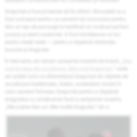
utilizatorii urmărind like-uri, comentarii și followeri.
Snapchat a fost proiectat să fie diferit. Niciodată nu a
fost conceput pentru ca oamenii să concureze pentru
like-uri sau să parcurgă la nesfârșit un conținut perfect
produs și atent curatoriat. A fost întotdeauna un loc
pentru relații reale — pentru a răspândi distracție,
bucurie și dragoste.
În februarie, am lansat campania noastră de brand, „
Mai
puțină rețea de socializare. Mai mult Snapchat.
” unde
am arătat lumii ce diferențiază Snapchat de rețelele de
socializare tradiționale. Astăzi, evidențiem modul în
care oamenii folosesc Snapchat pentru a răspândi
dragostea cu următoarea fază a campaniei noastre,
„Mai puține like-uri. Mai multă dragoste.” Iat-o: