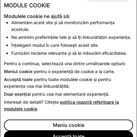
Acesta este motivul pentru care peste 800 de milioane
MODULE COOKIE
de oameni, inclusiv 75% dintre tinerii cu vârste cuprinse
între 13 și 34 de ani din peste 25 de țări, apelează la
Modulele cookie ne ajută să:
Alimentăm acest site și să monitorizăm performanța
Snapchat pentru a comunica direct cu prietenii lor
acestuia.
apropiați. Pentru a simți mai multă dragoste și pentru a
Ne amintim preferințele tale și să îți îmbunătățim experiența.
răspândi mai multă dragoste.
Înțelegem modul în care folosești acest site.
Cu cât simțim mai multă dragoste, cu atât oferim mai
Furnizăm reclame relevante și să le măsurăm eficacitatea.
multă dragoste. Răspândiți dragostea cu Snapchat.
Pentru a continua, selectează una dintre următoarele opțiuni:
Meniul cookie
pentru o experiență de cookie a la carte.
Înapoi la Noutăți
Acceptă toate
pentru toate modulele cookie și pentru
experiența cea mai îmbunătățită.
Doar esențial
pentru cea mai elementară experiență.
Interesat de detalii? Citește
politica noastră referitoare la
modulele cookie
Meniu cookie
Acceptă toate