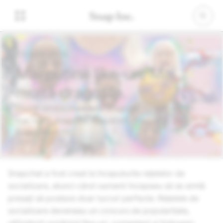
03 iunie 2024
Mai puține like-uri. Mai
multă dragoste.
Cu cât simțim mai multă dragoste, cu atât oferim
mai multă dragoste. Răspândiți dragostea cu
Snapchat.
Snapchat a fost creat la începuturile rețelelor de
socializare, atunci când oamenii începeau să se simtă
presați să posteze doar lucruri perfecte. Rețelele de
socializare deveneau un concurs de popularitate,