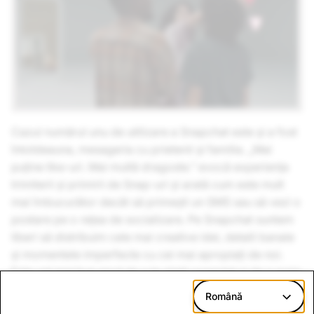
Cazul numărul unu de utilizare a Snapchat este și a fost
întotdeauna, mesageria cu prietenii și familia. „Mai
puține like-uri. Mai multă dragoste.” evocă experiența
trimiterii și primirii de Snap-uri și arată cum este mult
mai îmbucurător decât să primești un SMS sau să vezi o
postare pe o rețea de socializare. Pe Snapchat suntem
liberi să distribuim cele mai creative idei, detalii banale
și momentele imperfecte cu cei mai apropiați de noi.
Este cel mai bun mod de a te simți conectat și de a avea
mai multă dragoste în viața ta.
Română