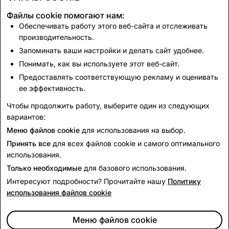
Файлы cookie помогают нам:
Обеспечивать работу этого веб-сайта и отслеживать
производительность.
Запоминать ваши настройки и делать сайт удобнее.
Назад к новостям
Понимать, как вы используете этот веб-сайт.
Предоставлять соответствующую рекламу и оценивать
ее эффективность.
Связаться с нами
Чтобы продолжить работу, выберите один из следующих
Запросы для прессы отправляйте на адрес
вариантов:
press@snap.com
.
Меню файлов cookie
для использования на выбор.
По всем остальным вопросам посетите наш
сайт
Принять все
для всех файлов cookie и самого оптимального
поддержки
.
использования.
Только необходимые
для базового использования.
Интересуют подробности? Прочитайте нашу
Политику
использования файлов cookie
Меню файлов cookie