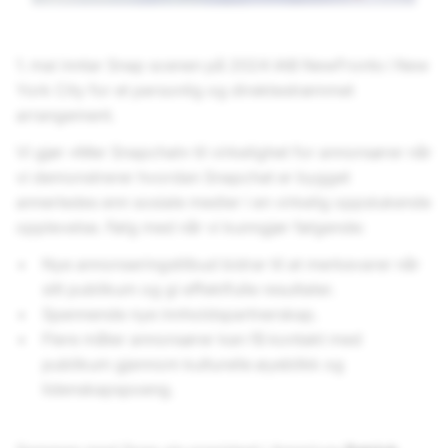
1. mai inntar Snap scenen på 2024 IAB NewFronts i New
York City for et personlig og direktestrømmet
arrangement.
Vi gjør «Mer Snapchat» til virkelighet for annonsører når
vi demonstrerer hvordan Snapchat er bygget
annerledes enn sosiale medier i en virkelig oppslukende
opplevelse. Følg med når vi kunngjør følgende:
Nye annonseringstilbud bidrar til at merkevarer når
sitt publikum og gi effektfulle resultater.
Spennende nye innholdspartnerskap.
Flere måter annonsører kan få kontakt med
publikum gjennom kulturelle øyeblikk og
lidenskapspoeng.