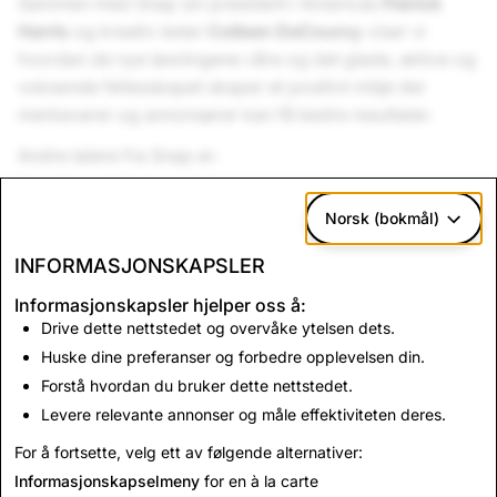
Sammen med Snap sin president i Americas
Patrick
Harris
og kreativ leder
Colleen DeCourcy
viser vi
hvordan de nye løsningene våre og det glade, aktive og
voksende fellesskapet skaper et positivt miljø der
merkevarer og annonsører kan få bedre resultater.
Andre talere fra Snap er:
Katelyn Kroneman, leder, annonsørløsninger,
Snap
Norsk (bokmål)
Inc.
Francis Roberts, leder for offentlige personer,
Snap
INFORMASJONSKAPSLER
Inc.
Informasjonskapsler hjelper oss å:
Sophia Dominguez, leder, produktmarkedsføring,
Drive dette nettstedet og overvåke ytelsen dets.
AR-innhold,
Snap Inc.
Huske dine preferanser og forbedre opplevelsen din.
Forstå hvordan du bruker dette nettstedet.
Meld deg på direktesendingen
her
. Vi ser frem til å møte
Levere relevante annonser og måle effektiviteten deres.
deg!
For å fortsette, velg ett av følgende alternativer:
Informasjonskapselmeny
for en à la carte