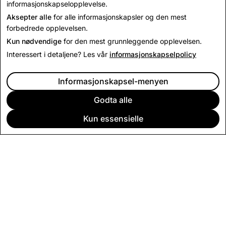
Tilbake til nyheter
informasjonskapselopplevelse.
Aksepter alle
for alle informasjonskapsler og den mest
forbedrede opplevelsen.
Kun nødvendige
for den mest grunnleggende opplevelsen.
Interessert i detaljene? Les vår
informasjonskapselpolicy
Informasjonskapsel-menyen
Godta alle
Kun essensielle
BEDRIFT
SAMFUNN
ANNONSERING
JURIDISK
PERSONVERNBETINGELSER
TJENESTEVILKÅR
Norsk (bokmål)