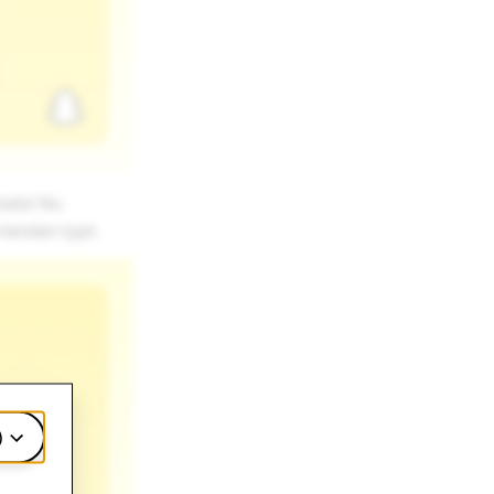
hats! Nu
vrienden typt.
)