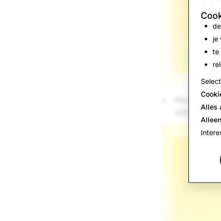
Cook
de
je
te
re
Selec
Cooki
Stuur blikse
Alles
verloopoptie
Alleen
Intere