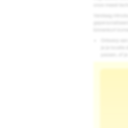
onze meest tech
Vandaag introdu
gepersonaliseer
binnenkort komen
Ontwerp een 
je je locati
passen, of je