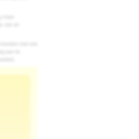
g meer
r zijn en
vrienden met wie
eg aan te
kasteel.