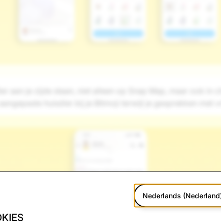
ier aan je zijde staan, niet alleen op Snap Map, maar ook in c
 aangepaste huisdier bij je Bitmoji terwijl je gesprekken met 
Nederlands (Nederland
KIES