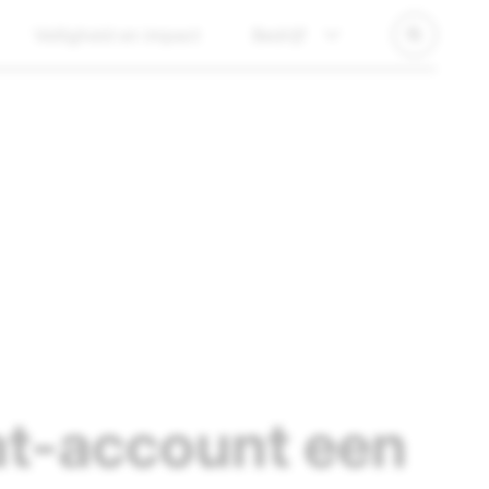
Veiligheid en impact
Bedrijf
at-account een