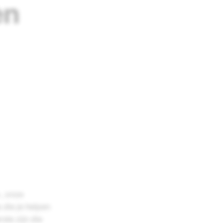
en
, onze
 die je helpen
ste zijn die