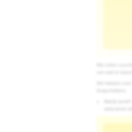
We rollen voort
van wat er besc
We hebben ook n
Snapchatters:
Bekijk jezelf
selecteren di