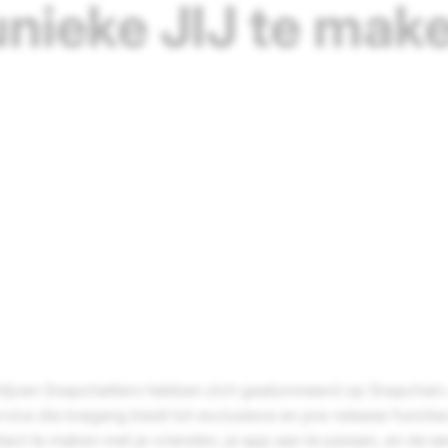
unieke JIJ te mak
iljoen Snapchatters hebben zich geabonneerd op Snapchat+
ce die toegang biedt tot exclusieve en pre-release functies
ct te maken met je vrienden, je app aan te passen, en de eer