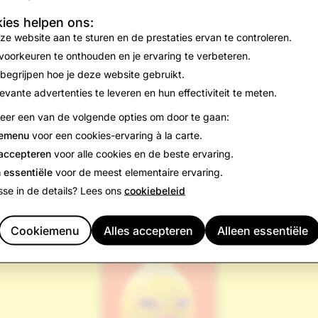
ies helpen ons:
ze website aan te sturen en de prestaties ervan te controleren.
 voorkeuren te onthouden en je ervaring te verbeteren.
 begrijpen hoe je deze website gebruikt.
levante advertenties te leveren en hun effectiviteit te meten.
teer een van de volgende opties om door te gaan:
emenu
voor een cookies-ervaring à la carte.
msnelle Snaps naar je vrienden of plaats in je Verhaal met ni
 accepteren
voor alle cookies en de beste ervaring.
s die .10, .25 en .50 seconden duren!
 essentiële
voor de meest elementaire ervaring.
sse in de details? Lees ons
cookiebeleid
Cookiemenu
Alles accepteren
Alleen essentiële