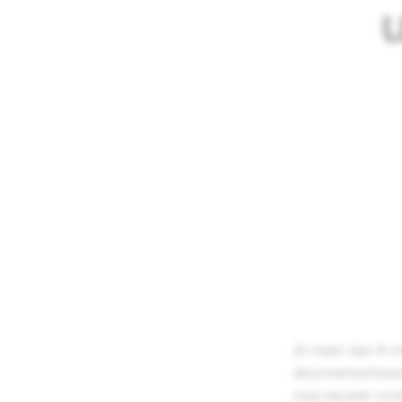
Al meer dan 9 m
abonnementsservi
nog nauwer conta