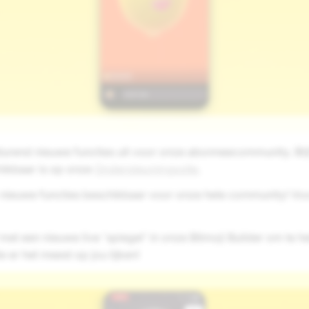
durend nieuwe functies uit voor onze abonneecommunity. Bli
hikbaar is op onze
Ondersteuningssite
.
ieuwe functies beschikbaar voor onze hele community! Voo
 met een nieuwe live 'spiegel' in onze Bitmoji Builder om te h
e er het meest op jou lijken!