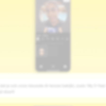
dat je ook onze nieuwste AI-lenzen bekijkt, zoals 'My 5-Year O
jd stuurt!