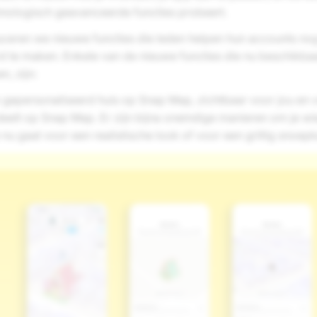
nologisch geavanceerde functies probeert.
ceren we nieuwe functies die leden helpen hun accounts no
d te maken. Enkele van de nieuwe functies die nu beschikbaa
, zijn:
gepersonaliseerd huis op Snap Map, zichtbaar voor jou en 
e deelt op Snap Map. Er zijn bijna oneindige manieren om je wi
 nu gaat voor een realistische look of voor een grillig snoep