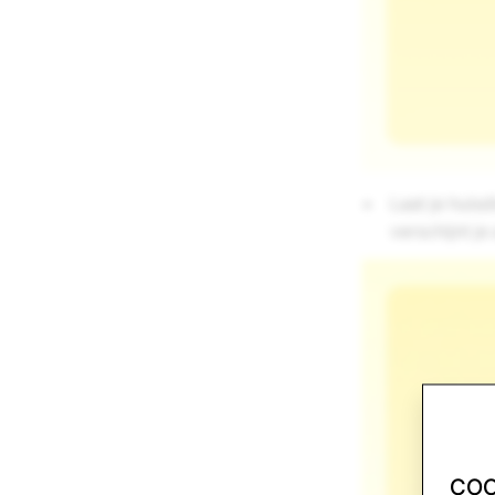
Laat je huisd
verschijnt je
COO