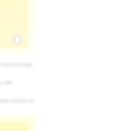
jf op de hoogte
r alle
elpen functies te