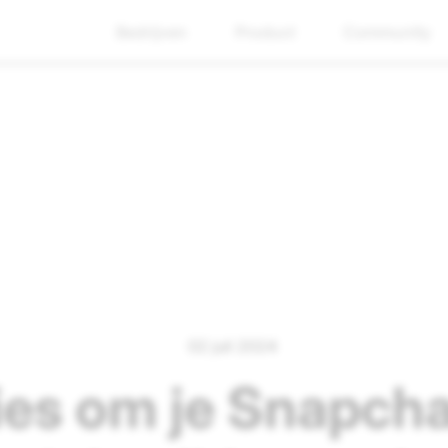
Bedrijven
Product
Community
02 juli 2024
ies om je Snapch