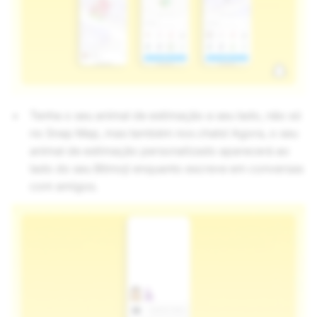
Tenha o seu animal de estimação a seu lado, não só
no Snap Map, mas também nos chats! Agora, o seu
animal de estimação personalizado aparecerá ao
lado do seu Bitmoji enquanto escreve em conversas
com amigos.