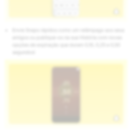
Envie Snaps rápidos como um relâmpago aos seus
amigos ou publique-os na sua História com novas
opções de expiração que duram 0,10, 0,25 e 0,50
segundos!