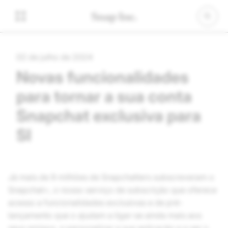
02 de julho de 2024
Novas funcionalidades
para tornar a sua conta
Snapchat exclusiva para
SI
Já mais de 9 milhões de Snapchatters subscreveram o
Snapchat+, o nosso serviço de subscrição que oferece
acesso a funcionalidades exclusivas e de pré-
lançamento que o ajudam a ligar-se ainda mais aos