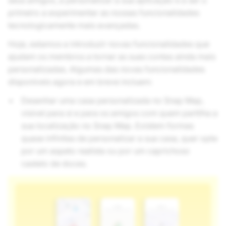
seus amigos, a personalizar a sua aplicação e a ser o
primeiro a experimentar as nossas funcionalidades
tecnologicamente mais avançadas.
Hoje, estamos a introduzir novas funcionalidades que
ajudam os membros a tornar as suas contas ainda mais
personalizadas. Algumas das novas funcionalidades
disponíveis agora e em breve incluem:
Desenhar uma casa personalizada no Snap Map,
visível para si e para os amigos com quem partilha a
sua localização no Snap Map. Existem formas
quase infinitas de personalizar a sua casa, quer opte
por um aspeto realista ou por um caprichoso
castelo de doces.