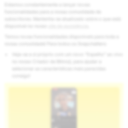
Estamos constantemente a lançar novas
funcionalidades para a nossa comunidade de
subscritores. Mantenha-se atualizado sobre o que está
disponível no nosso
site de assistência
.
Temos novas funcionalidades disponíveis para toda a
nossa comunidade! Para todos os Snapchatters:
Veja-se a si próprio com um novo "Espelho" ao vivo
no nosso Criador de Bitmoji, para ajudar a
selecionar as características mais parecidas
consigo!