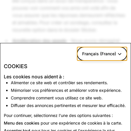
été conçus dans un souci de transparence : vous
pouvez voir comment vos amis ont voté afin de
vous assurer que les réponses demeurent réfléchies
et aimables. Pour créer un sondage, consultez la
nouvelle option dans le dossier Sticker.
Amélioration des appels
- Nous avons réimaginé
notre interface d'appel vidéo et audio afin de rendre
Français (France)
les conversations en direct plus amusantes.
Désormais, il est plus que jamais facile d'ajouter des
COOKIES
Lenses et de prévisualiser qui a répondu à un appel
Les cookies nous aident à :
de groupe avant de s'y joindre De plus, avec des
Alimenter ce site web et contrôler ses rendements.
millions de Lenses compatibles avec les appels
Mémoriser vos préférences et améliorer votre expérience.
vidéo, vous pouvez vous exprimer de plusieurs
Comprendre comment vous utilisez ce site web.
façons.
Diffuser des annonces pertinentes et mesurer leur efficacité.
Bons Snaps !
Pour continuer, sélectionnez l'une des options suivantes :
Menu des cookies
pour une expérience de cookies à la carte.
Retour aux actualités
Accepter tout
pour tous les cookies et l'expérience la plus