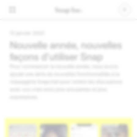
12 janvier 2022
Nouvelle année, nouvelles
façons d'utiliser Snap
Pour commencer la nouvelle année, nous avons
ajouté une série de nouvelles fonctionnalités à la
messagerie Snapchat pour rendre les discussions
avec vos vrais amis plus amusantes et plus
expressives.