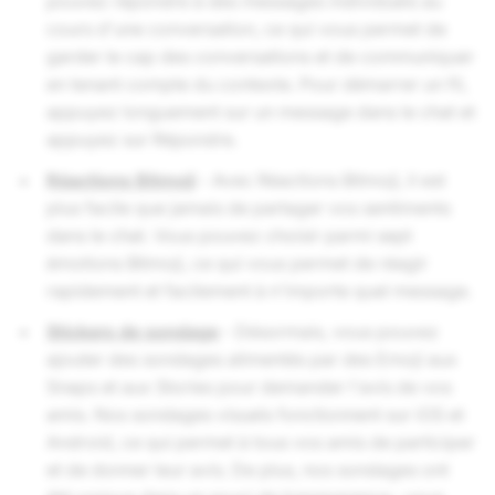
pouvez répondre à des messages individuels au
cours d'une conversation, ce qui vous permet de
garder le cap des conversations et de communiquer
en tenant compte du contexte. Pour démarrer un fil,
appuyez longuement sur un message dans le chat et
appuyez sur Répondre.
Réactions Bitmoji
- Avec Réactions Bitmoji, il est
plus facile que jamais de partager vos sentiments
dans le chat. Vous pouvez choisir parmi sept
émotions Bitmoji, ce qui vous permet de réagir
rapidement et facilement à n'importe quel message.
Stickers de sondage
- Désormais, vous pouvez
ajouter des sondages alimentés par des Emoji aux
Snaps et aux Stories pour demander l'avis de vos
amis. Nos sondages visuels fonctionnent sur iOS et
Android, ce qui permet à tous vos amis de participer
et de donner leur avis. De plus, nos sondages ont